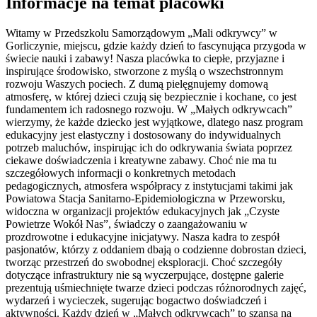
Informacje na temat placówki
Witamy w Przedszkolu Samorządowym „Mali odkrywcy” w
Gorliczynie, miejscu, gdzie każdy dzień to fascynująca przygoda w
świecie nauki i zabawy! Nasza placówka to ciepłe, przyjazne i
inspirujące środowisko, stworzone z myślą o wszechstronnym
rozwoju Waszych pociech. Z dumą pielęgnujemy domową
atmosferę, w której dzieci czują się bezpiecznie i kochane, co jest
fundamentem ich radosnego rozwoju. W „Małych odkrywcach”
wierzymy, że każde dziecko jest wyjątkowe, dlatego nasz program
edukacyjny jest elastyczny i dostosowany do indywidualnych
potrzeb maluchów, inspirując ich do odkrywania świata poprzez
ciekawe doświadczenia i kreatywne zabawy. Choć nie ma tu
szczegółowych informacji o konkretnych metodach
pedagogicznych, atmosfera współpracy z instytucjami takimi jak
Powiatowa Stacja Sanitarno-Epidemiologiczna w Przeworsku,
widoczna w organizacji projektów edukacyjnych jak „Czyste
Powietrze Wokół Nas”, świadczy o zaangażowaniu w
prozdrowotne i edukacyjne inicjatywy. Nasza kadra to zespół
pasjonatów, którzy z oddaniem dbają o codzienne dobrostan dzieci,
tworząc przestrzeń do swobodnej eksploracji. Choć szczegóły
dotyczące infrastruktury nie są wyczerpujące, dostępne galerie
prezentują uśmiechnięte twarze dzieci podczas różnorodnych zajęć,
wydarzeń i wycieczek, sugerując bogactwo doświadczeń i
aktywności. Każdy dzień w „Małych odkrywcach” to szansa na