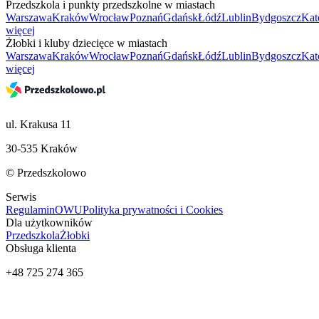
Przedszkola i punkty przedszkolne w miastach
Warszawa
Kraków
Wrocław
Poznań
Gdańsk
Łódź
Lublin
Bydgoszcz
Kat
więcej
Żłobki i kluby dziecięce w miastach
Warszawa
Kraków
Wrocław
Poznań
Gdańsk
Łódź
Lublin
Bydgoszcz
Kat
więcej
ul. Krakusa 11
30-535 Kraków
© Przedszkolowo
Serwis
Regulamin
OWU
Polityka prywatności i Cookies
Dla użytkowników
Przedszkola
Żłobki
Obsługa klienta
+48 725 274 365