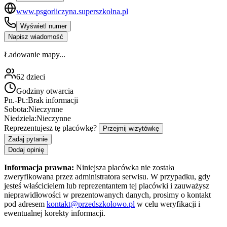
www.psgorliczyna.superszkolna.pl
Wyświetl numer
Napisz wiadomość
Ładowanie mapy...
62
dzieci
Godziny otwarcia
Pn.-Pt.:
Brak informacji
Sobota:
Nieczynne
Niedziela:
Nieczynne
Reprezentujesz tę placówkę?
Przejmij wizytówkę
Zadaj pytanie
Dodaj opinię
Informacja prawna:
Niniejsza placówka nie została
zweryfikowana przez administratora serwisu. W przypadku, gdy
jesteś właścicielem lub reprezentantem tej placówki i zauważysz
nieprawidłowości w prezentowanych danych, prosimy o kontakt
pod adresem
kontakt@przedszkolowo.pl
w celu weryfikacji i
ewentualnej korekty informacji.