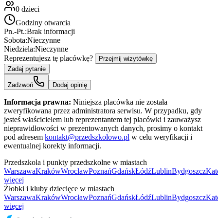
0
dzieci
Godziny otwarcia
Pn.-Pt.:
Brak informacji
Sobota:
Nieczynne
Niedziela:
Nieczynne
Reprezentujesz tę placówkę?
Przejmij wizytówkę
Zadaj pytanie
Zadzwoń
Dodaj opinię
Informacja prawna:
Niniejsza placówka nie została
zweryfikowana przez administratora serwisu. W przypadku, gdy
jesteś właścicielem lub reprezentantem tej placówki i zauważysz
nieprawidłowości w prezentowanych danych, prosimy o kontakt
pod adresem
kontakt@przedszkolowo.pl
w celu weryfikacji i
ewentualnej korekty informacji.
Przedszkola i punkty przedszkolne w miastach
Warszawa
Kraków
Wrocław
Poznań
Gdańsk
Łódź
Lublin
Bydgoszcz
Kat
więcej
Żłobki i kluby dziecięce w miastach
Warszawa
Kraków
Wrocław
Poznań
Gdańsk
Łódź
Lublin
Bydgoszcz
Kat
więcej