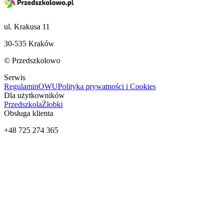
ul. Krakusa 11
30-535 Kraków
© Przedszkolowo
Serwis
Regulamin
OWU
Polityka prywatności i Cookies
Dla użytkowników
Przedszkola
Żłobki
Obsługa klienta
+48 725 274 365