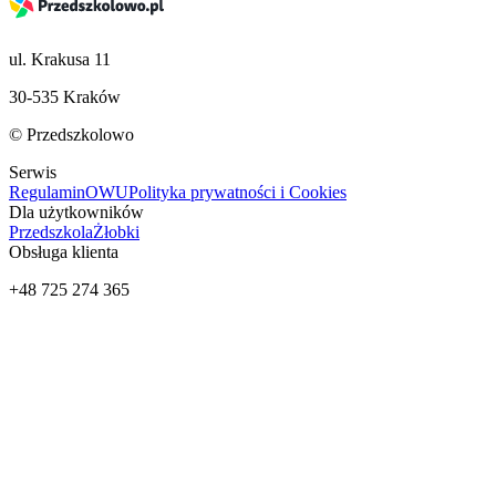
ul. Krakusa 11
30-535 Kraków
© Przedszkolowo
Serwis
Regulamin
OWU
Polityka prywatności i Cookies
Dla użytkowników
Przedszkola
Żłobki
Obsługa klienta
+48 725 274 365