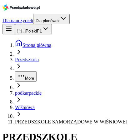
Dla nauczycieli
Dla placówek
🇵🇱
Polski
PL
Strona główna
Przedszkola
More
podkarpackie
Wiśniowa
PRZEDSZKOLE SAMORZĄDOWE W WIŚNIOWEJ
PRZEDSZKOLE