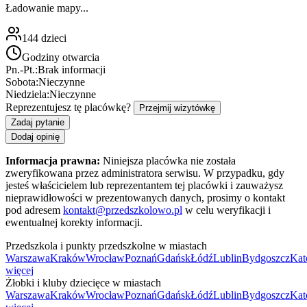
Ładowanie mapy...
144
dzieci
Godziny otwarcia
Pn.-Pt.:
Brak informacji
Sobota:
Nieczynne
Niedziela:
Nieczynne
Reprezentujesz tę placówkę?
Przejmij wizytówkę
Zadaj pytanie
Dodaj opinię
Informacja prawna:
Niniejsza placówka nie została
zweryfikowana przez administratora serwisu. W przypadku, gdy
jesteś właścicielem lub reprezentantem tej placówki i zauważysz
nieprawidłowości w prezentowanych danych, prosimy o kontakt
pod adresem
kontakt@przedszkolowo.pl
w celu weryfikacji i
ewentualnej korekty informacji.
Przedszkola i punkty przedszkolne w miastach
Warszawa
Kraków
Wrocław
Poznań
Gdańsk
Łódź
Lublin
Bydgoszcz
Kat
więcej
Żłobki i kluby dziecięce w miastach
Warszawa
Kraków
Wrocław
Poznań
Gdańsk
Łódź
Lublin
Bydgoszcz
Kat