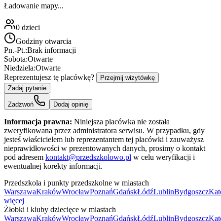
Ładowanie mapy...
0
dzieci
Godziny otwarcia
Pn.-Pt.:
Brak informacji
Sobota:
Otwarte
Niedziela:
Otwarte
Reprezentujesz tę placówkę?
Przejmij wizytówkę
Zadaj pytanie
Zadzwoń
Dodaj opinię
Informacja prawna:
Niniejsza placówka nie została
zweryfikowana przez administratora serwisu. W przypadku, gdy
jesteś właścicielem lub reprezentantem tej placówki i zauważysz
nieprawidłowości w prezentowanych danych, prosimy o kontakt
pod adresem
kontakt@przedszkolowo.pl
w celu weryfikacji i
ewentualnej korekty informacji.
Przedszkola i punkty przedszkolne w miastach
Warszawa
Kraków
Wrocław
Poznań
Gdańsk
Łódź
Lublin
Bydgoszcz
Kat
więcej
Żłobki i kluby dziecięce w miastach
Warszawa
Kraków
Wrocław
Poznań
Gdańsk
Łódź
Lublin
Bydgoszcz
Kat