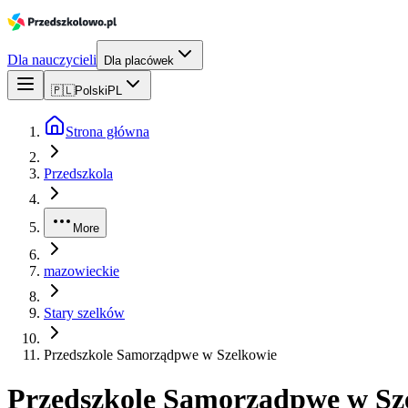
Dla nauczycieli
Dla placówek
🇵🇱
Polski
PL
Strona główna
Przedszkola
More
mazowieckie
Stary szelków
Przedszkole Samorządpwe w Szelkowie
Przedszkole Samorządpwe w Sz