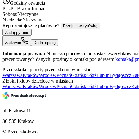
Godziny otwarcia
Pn.-Pt.:
Brak informacji
Sobota:
Nieczynne
Niedziela:
Nieczynne
Reprezentujesz tę placówkę?
Przejmij wizytówkę
Zadaj pytanie
Zadzwoń
Dodaj opinię
Informacja prawna:
Niniejsza placówka nie została zweryfikowana 
prezentowanych danych, prosimy o kontakt pod adresem
kontakt@pr
Przedszkola i punkty przedszkolne w miastach
Warszawa
Kraków
Wrocław
Poznań
Gdańsk
Łódź
Lublin
Bydgoszcz
Kat
Żłobki i kluby dziecięce w miastach
Warszawa
Kraków
Wrocław
Poznań
Gdańsk
Łódź
Lublin
Bydgoszcz
Kat
ul. Krakusa 11
30-535 Kraków
© Przedszkolowo