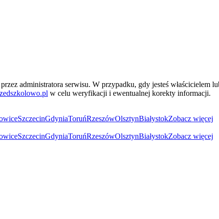
przez administratora serwisu. W przypadku, gdy jesteś właścicielem l
zedszkolowo.pl
w celu weryfikacji i ewentualnej korekty informacji.
owice
Szczecin
Gdynia
Toruń
Rzeszów
Olsztyn
Białystok
Zobacz więcej
owice
Szczecin
Gdynia
Toruń
Rzeszów
Olsztyn
Białystok
Zobacz więcej