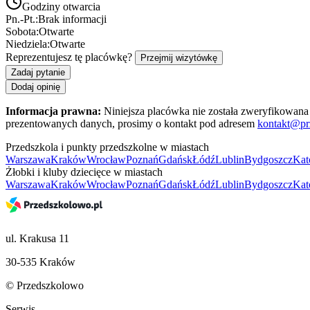
Godziny otwarcia
Pn.-Pt.:
Brak informacji
Sobota:
Otwarte
Niedziela:
Otwarte
Reprezentujesz tę placówkę?
Przejmij wizytówkę
Zadaj pytanie
Dodaj opinię
Informacja prawna:
Niniejsza placówka nie została zweryfikowana 
prezentowanych danych, prosimy o kontakt pod adresem
kontakt@pr
Przedszkola i punkty przedszkolne w miastach
Warszawa
Kraków
Wrocław
Poznań
Gdańsk
Łódź
Lublin
Bydgoszcz
Kat
Żłobki i kluby dziecięce w miastach
Warszawa
Kraków
Wrocław
Poznań
Gdańsk
Łódź
Lublin
Bydgoszcz
Kat
ul. Krakusa 11
30-535 Kraków
© Przedszkolowo
Serwis