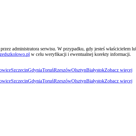
przez administratora serwisu. W przypadku, gdy jesteś właścicielem l
zedszkolowo.pl
w celu weryfikacji i ewentualnej korekty informacji.
owice
Szczecin
Gdynia
Toruń
Rzeszów
Olsztyn
Białystok
Zobacz więcej
owice
Szczecin
Gdynia
Toruń
Rzeszów
Olsztyn
Białystok
Zobacz więcej