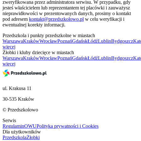
zweryfikowana przez administratora serwisu. W przypadku, gdy
jesteś właścicielem lub reprezentantem tej placówki i zauważysz
nieprawidłowości w prezentowanych danych, prosimy o kontakt
pod adresem
kontakt@przedszkolowo.pl
w celu weryfikacji i
ewentualnej korekty informacji.
Przedszkola i punkty przedszkolne w miastach
Warszawa
Kraków
Wrocław
Poznań
Gdańsk
Łódź
Lublin
Bydgoszcz
Kat
więcej
Żłobki i kluby dziecięce w miastach
Warszawa
Kraków
Wrocław
Poznań
Gdańsk
Łódź
Lublin
Bydgoszcz
Kat
więcej
ul. Krakusa 11
30-535 Kraków
© Przedszkolowo
Serwis
Regulamin
OWU
Polityka prywatności i Cookies
Dla użytkowników
Przedszkola
Żłobki