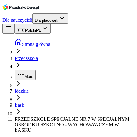
Dla nauczycieli
Dla placówek
🇵🇱
Polski
PL
Strona główna
Przedszkola
More
łódzkie
Łask
PRZEDSZKOLE SPECJALNE NR 7 W SPECJALNYM
OŚRODKU SZKOLNO - WYCHOWAWCZYM W
ŁASKU