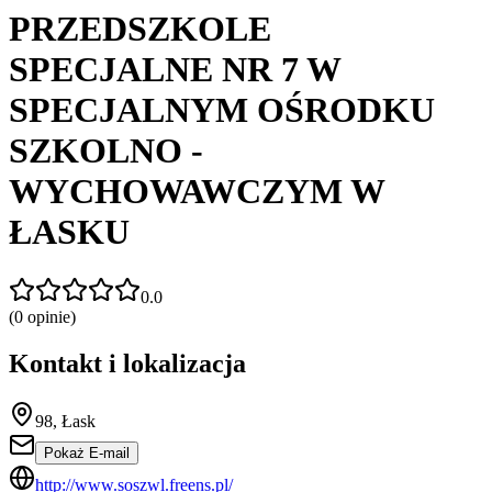
PRZEDSZKOLE
SPECJALNE NR 7 W
SPECJALNYM OŚRODKU
SZKOLNO -
WYCHOWAWCZYM W
ŁASKU
0.0
(
0
opinie)
Kontakt i lokalizacja
98, Łask
Pokaż E-mail
http://www.soszwl.freens.pl/