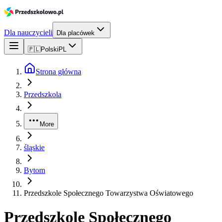
Dla nauczycieli
Dla placówek
🇵🇱
Polski
PL
Strona główna
Przedszkola
More
śląskie
Bytom
Przedszkole Społecznego Towarzystwa Oświatowego
Przedszkole Społecznego