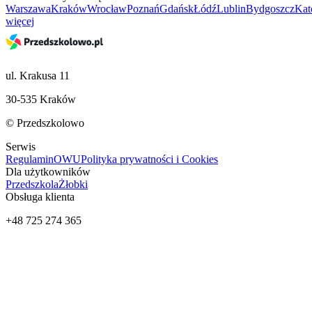
Warszawa
Kraków
Wrocław
Poznań
Gdańsk
Łódź
Lublin
Bydgoszcz
Kat
więcej
ul. Krakusa 11
30-535 Kraków
© Przedszkolowo
Serwis
Regulamin
OWU
Polityka prywatności i Cookies
Dla użytkowników
Przedszkola
Żłobki
Obsługa klienta
+48 725 274 365