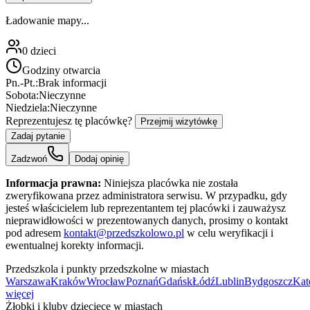
Ładowanie mapy...
0
dzieci
Godziny otwarcia
Pn.-Pt.:
Brak informacji
Sobota:
Nieczynne
Niedziela:
Nieczynne
Reprezentujesz tę placówkę?
Przejmij wizytówkę
Zadaj pytanie
Zadzwoń
Dodaj opinię
Informacja prawna:
Niniejsza placówka nie została
zweryfikowana przez administratora serwisu. W przypadku, gdy
jesteś właścicielem lub reprezentantem tej placówki i zauważysz
nieprawidłowości w prezentowanych danych, prosimy o kontakt
pod adresem
kontakt@przedszkolowo.pl
w celu weryfikacji i
ewentualnej korekty informacji.
Przedszkola i punkty przedszkolne w miastach
Warszawa
Kraków
Wrocław
Poznań
Gdańsk
Łódź
Lublin
Bydgoszcz
Kat
więcej
Żłobki i kluby dziecięce w miastach