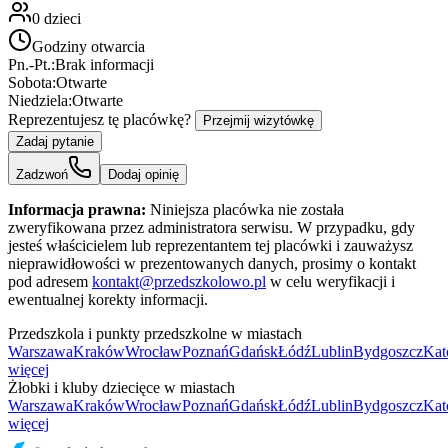
0
dzieci
Godziny otwarcia
Pn.-Pt.:
Brak informacji
Sobota:
Otwarte
Niedziela:
Otwarte
Reprezentujesz tę placówkę?
Przejmij wizytówkę
Zadaj pytanie
Zadzwoń
Dodaj opinię
Informacja prawna:
Niniejsza placówka nie została
zweryfikowana przez administratora serwisu. W przypadku, gdy
jesteś właścicielem lub reprezentantem tej placówki i zauważysz
nieprawidłowości w prezentowanych danych, prosimy o kontakt
pod adresem
kontakt@przedszkolowo.pl
w celu weryfikacji i
ewentualnej korekty informacji.
Przedszkola i punkty przedszkolne w miastach
Warszawa
Kraków
Wrocław
Poznań
Gdańsk
Łódź
Lublin
Bydgoszcz
Kat
więcej
Żłobki i kluby dziecięce w miastach
Warszawa
Kraków
Wrocław
Poznań
Gdańsk
Łódź
Lublin
Bydgoszcz
Kat
więcej