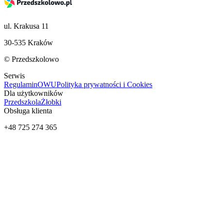
ul. Krakusa 11
30-535 Kraków
© Przedszkolowo
Serwis
Regulamin
OWU
Polityka prywatności i Cookies
Dla użytkowników
Przedszkola
Żłobki
Obsługa klienta
+48 725 274 365