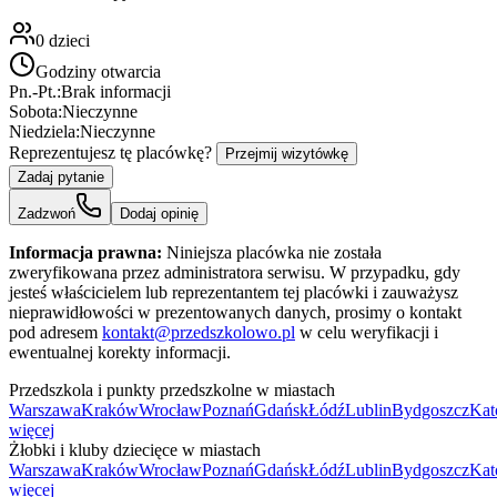
0
dzieci
Godziny otwarcia
Pn.-Pt.:
Brak informacji
Sobota:
Nieczynne
Niedziela:
Nieczynne
Reprezentujesz tę placówkę?
Przejmij wizytówkę
Zadaj pytanie
Zadzwoń
Dodaj opinię
Informacja prawna:
Niniejsza placówka nie została
zweryfikowana przez administratora serwisu. W przypadku, gdy
jesteś właścicielem lub reprezentantem tej placówki i zauważysz
nieprawidłowości w prezentowanych danych, prosimy o kontakt
pod adresem
kontakt@przedszkolowo.pl
w celu weryfikacji i
ewentualnej korekty informacji.
Przedszkola i punkty przedszkolne w miastach
Warszawa
Kraków
Wrocław
Poznań
Gdańsk
Łódź
Lublin
Bydgoszcz
Kat
więcej
Żłobki i kluby dziecięce w miastach
Warszawa
Kraków
Wrocław
Poznań
Gdańsk
Łódź
Lublin
Bydgoszcz
Kat
więcej