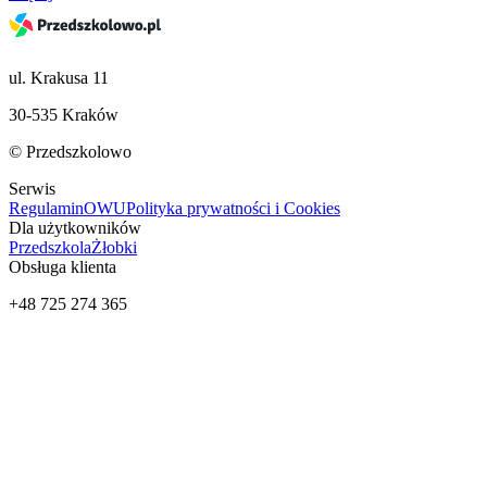
ul. Krakusa 11
30-535 Kraków
© Przedszkolowo
Serwis
Regulamin
OWU
Polityka prywatności i Cookies
Dla użytkowników
Przedszkola
Żłobki
Obsługa klienta
+48 725 274 365