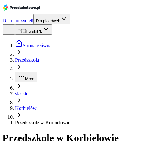
Dla nauczycieli
Dla placówek
🇵🇱
Polski
PL
Strona główna
Przedszkola
More
śląskie
Korbielów
Przedszkole w Korbielowie
Przedszkole w Korbielowie