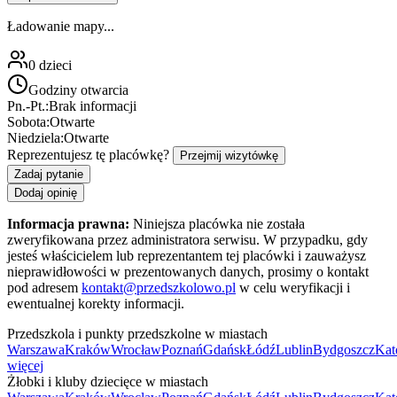
Ładowanie mapy...
0
dzieci
Godziny otwarcia
Pn.-Pt.:
Brak informacji
Sobota:
Otwarte
Niedziela:
Otwarte
Reprezentujesz tę placówkę?
Przejmij wizytówkę
Zadaj pytanie
Dodaj opinię
Informacja prawna:
Niniejsza placówka nie została
zweryfikowana przez administratora serwisu. W przypadku, gdy
jesteś właścicielem lub reprezentantem tej placówki i zauważysz
nieprawidłowości w prezentowanych danych, prosimy o kontakt
pod adresem
kontakt@przedszkolowo.pl
w celu weryfikacji i
ewentualnej korekty informacji.
Przedszkola i punkty przedszkolne w miastach
Warszawa
Kraków
Wrocław
Poznań
Gdańsk
Łódź
Lublin
Bydgoszcz
Kat
więcej
Żłobki i kluby dziecięce w miastach