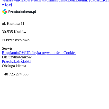
Warszawa
Kraków
Wrocław
Poznań
Gdańsk
Łódź
Lublin
Bydgoszcz
Kat
więcej
ul. Krakusa 11
30-535 Kraków
© Przedszkolowo
Serwis
Regulamin
OWU
Polityka prywatności i Cookies
Dla użytkowników
Przedszkola
Żłobki
Obsługa klienta
+48 725 274 365