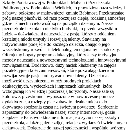
Szkoły Podstawowej w Podmoklach Małych i Przedszkola
Publicznego w Podmoklach Wielkich, to prawdziwa oaza wiedzy i
zabawy, położona w malowniczej gminie Babimost. Przekraczając
próg naszej placówki, od razu poczujesz ciepłą, rodzinną atmosferę,
gdzie uśmiech i ciekawość są na porządku dziennym. Nasze
przedszkole i szkoła to nie tylko budynki, to przede wszystkim
ludzie – doświadczeni nauczyciele z pasją, którzy z oddaniem
kształtują młode umysły i rozwijają talenty. Stawiamy na
indywidualne podejście do każdego dziecka, dbając o jego
wszechstronny rozwój – intelektualny, emocjonalny i społeczny.
Oferujemy bogaty program edukacyjny, który łączy tradycyjne
metody nauczania z nowoczesnymi technologiami i innowacyjnymi
rozwiązaniami. Dodatkowo, duży nacisk kładziemy na zajęcia
pozalekcyjne i koła zainteresowań, które pozwalają dzieciom
rozwijać swoje pasje i odkrywać nowe talenty. Dzieci mają
możliwość uczestniczenia w różnorodnych projektach
edukacyjnych, wycieczkach i imprezach kulturalnych, które
wzbogacają ich wiedzę i poszerzają horyzonty. Nasze sale są
kolorowe, przestronne i wyposażone w nowoczesne pomoce
dydaktyczne, a rozległy plac zabaw to idealne miejsce do
aktywnego spędzania czasu na świeżym powietrzu. Serdecznie
zapraszamy do odwiedzenia naszej strony internetowej, gdzie
znajdziecie Państwo aktualne informacje o życiu naszej szkoły i
przedszkola, a także galerie zdjęć, relacje z wydarzeń i wiele innych
ciekawostek. Dołączcie do naszej społeczności i wspólnie twórzmy