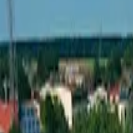
0.0
(
0
opinie)
Kontakt i lokalizacja
ul. Jana Pawła II, 3, 42-445, Szczekociny
Pokaż E-mail
www.przedszkole.szczekociny.pl
Wyświetl numer
Napisz wiadomość
Pokaż więcej informacji