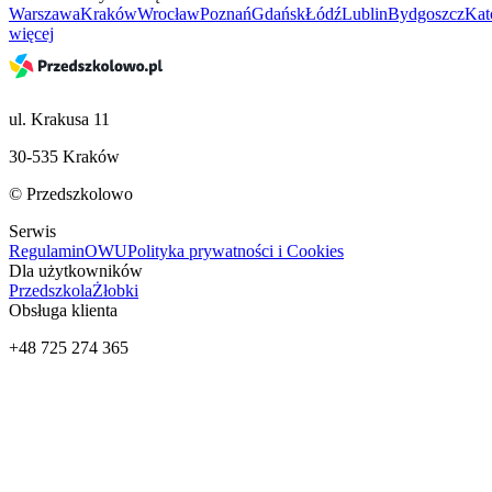
Warszawa
Kraków
Wrocław
Poznań
Gdańsk
Łódź
Lublin
Bydgoszcz
Kat
więcej
ul. Krakusa 11
30-535 Kraków
© Przedszkolowo
Serwis
Regulamin
OWU
Polityka prywatności i Cookies
Dla użytkowników
Przedszkola
Żłobki
Obsługa klienta
+48 725 274 365