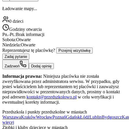
Ładowanie mapy...
0
dzieci
Godziny otwarcia
Pn.-Pt.:
Brak informacji
Sobota:
Otwarte
Niedziela:
Otwarte
Reprezentujesz tę placówkę?
Przejmij wizytówkę
Zadaj pytanie
Zadzwoń
Dodaj opinię
Informacja prawna:
Niniejsza placówka nie została
zweryfikowana przez administratora serwisu. W przypadku, gdy
jesteś właścicielem lub reprezentantem tej placówki i zauważysz
nieprawidłowości w prezentowanych danych, prosimy o kontakt
pod adresem
kontakt@przedszkolowo.pl
w celu weryfikacji i
ewentualnej korekty informacji.
Przedszkola i punkty przedszkolne w miastach
Warszawa
Kraków
Wrocław
Poznań
Gdańsk
Łódź
Lublin
Bydgoszcz
Kat
więcej
Żłobki i kluby dziecięce w miastach