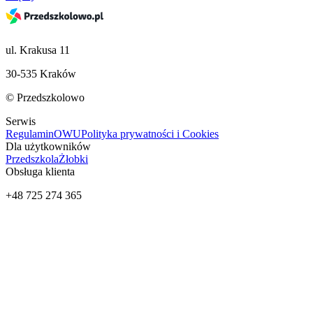
ul. Krakusa 11
30-535 Kraków
© Przedszkolowo
Serwis
Regulamin
OWU
Polityka prywatności i Cookies
Dla użytkowników
Przedszkola
Żłobki
Obsługa klienta
+48 725 274 365