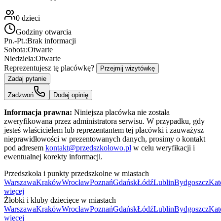
0
dzieci
Godziny otwarcia
Pn.-Pt.:
Brak informacji
Sobota:
Otwarte
Niedziela:
Otwarte
Reprezentujesz tę placówkę?
Przejmij wizytówkę
Zadaj pytanie
Zadzwoń
Dodaj opinię
Informacja prawna:
Niniejsza placówka nie została
zweryfikowana przez administratora serwisu. W przypadku, gdy
jesteś właścicielem lub reprezentantem tej placówki i zauważysz
nieprawidłowości w prezentowanych danych, prosimy o kontakt
pod adresem
kontakt@przedszkolowo.pl
w celu weryfikacji i
ewentualnej korekty informacji.
Przedszkola i punkty przedszkolne w miastach
Warszawa
Kraków
Wrocław
Poznań
Gdańsk
Łódź
Lublin
Bydgoszcz
Kat
więcej
Żłobki i kluby dziecięce w miastach
Warszawa
Kraków
Wrocław
Poznań
Gdańsk
Łódź
Lublin
Bydgoszcz
Kat
więcej