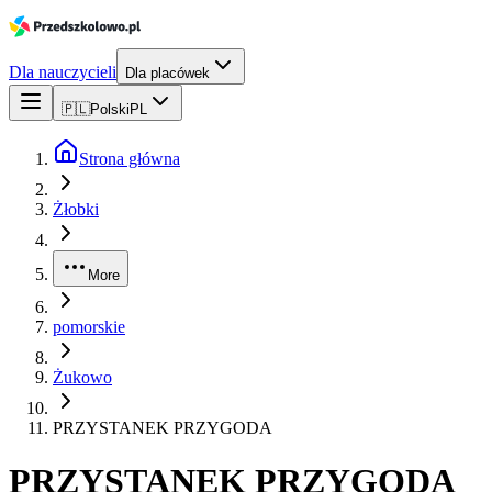
Dla nauczycieli
Dla placówek
🇵🇱
Polski
PL
Strona główna
Żłobki
More
pomorskie
Żukowo
PRZYSTANEK PRZYGODA
PRZYSTANEK PRZYGODA