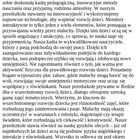
sobie doskonałą kadrę pedagogiczną, innowacyjne metody
nauczania oraz przyjazną, rodzinna atmosferę. W naszym
przedszkolu stawiamy na innowacyjność i wykorzystujemy
najnowsze technologie, aby wspierać rozwój dzieci. Monitory
interaktywne to tylko jeden z wielu elementów, które pomagają w
przyswajaniu wiedzy przez maluchy. Dzięki nim dzieci uczą się w
sposób angażujący i atrakcyjny, co sprawia, że nauka staje się
przyjemnością. Nasza kadra to wykwalifikowani nauczyciele,
którzy z pasją podchodzą do swojej pracy. Dzięki ich
zaangażowaniu oraz indywidualnemu podejściu do każdego
dziecka, nasi podopieczni szybko się rozwijają i zdobywają nowe
umiejętności. Nie zapominamy również o tym, jak ważna jest
aktywność fizyczna dla prawidłowego rozwoju dzieci. Posiadamy
bogato wyposażony plac zabaw, gdzie maluchy mogą bawić się do
woli, rozwijając swoje umiejętności motoryczne oraz ucząc się
współpracy z rówieśnikami. Nasze przedszkole prywatne w Redzie
dba o wszechstronny rozwój dzieci, dlatego oferujemy szeroką
gamę zajęć tematycznych. Wierzymy, że kluczem do
wszechstronnego rozwoju dziecka jest różnorodność zajęć, które
rozbudzają jego zainteresowania i pasje. Maluchy mają okazję
uczestniczyć w warsztatach z robotyki, dogoterapii czy terapii
światłem, które rozbudzają ich ciekawość i kreatywność. Nasze
przedszkole stawia również na naukę języków obcych – już od
najmłodszych lat dzieci uczą się podstaw języka angielskiego i
interakcje z rówieśnikami. Wszystko to odbywa się pod okiem