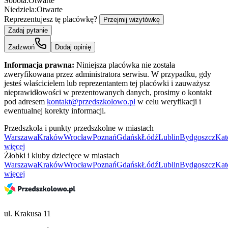
Sobota:
Otwarte
Niedziela:
Otwarte
Reprezentujesz tę placówkę?
Przejmij wizytówkę
Zadaj pytanie
Zadzwoń
Dodaj opinię
Informacja prawna:
Niniejsza placówka nie została
zweryfikowana przez administratora serwisu. W przypadku, gdy
jesteś właścicielem lub reprezentantem tej placówki i zauważysz
nieprawidłowości w prezentowanych danych, prosimy o kontakt
pod adresem
kontakt@przedszkolowo.pl
w celu weryfikacji i
ewentualnej korekty informacji.
Przedszkola i punkty przedszkolne w miastach
Warszawa
Kraków
Wrocław
Poznań
Gdańsk
Łódź
Lublin
Bydgoszcz
Kat
więcej
Żłobki i kluby dziecięce w miastach
Warszawa
Kraków
Wrocław
Poznań
Gdańsk
Łódź
Lublin
Bydgoszcz
Kat
więcej
ul. Krakusa 11