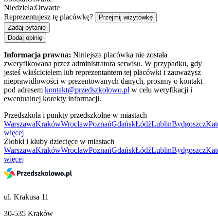
Niedziela:
Otwarte
Reprezentujesz tę placówkę?
Przejmij wizytówkę
Zadaj pytanie
Dodaj opinię
Informacja prawna:
Niniejsza placówka nie została
zweryfikowana przez administratora serwisu. W przypadku, gdy
jesteś właścicielem lub reprezentantem tej placówki i zauważysz
nieprawidłowości w prezentowanych danych, prosimy o kontakt
pod adresem
kontakt@przedszkolowo.pl
w celu weryfikacji i
ewentualnej korekty informacji.
Przedszkola i punkty przedszkolne w miastach
Warszawa
Kraków
Wrocław
Poznań
Gdańsk
Łódź
Lublin
Bydgoszcz
Kat
więcej
Żłobki i kluby dziecięce w miastach
Warszawa
Kraków
Wrocław
Poznań
Gdańsk
Łódź
Lublin
Bydgoszcz
Kat
więcej
ul. Krakusa 11
30-535 Kraków