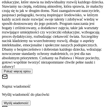
edukacyjne, które stawia na indywidualny rozwój każdego dziecka.
Stawiamy na ciepłą, rodzinną atmosferę, która sprawia, że maluchy
czują się tu jak w drugim domu. Nasi zaangażowani nauczyciele,
pasjonaci pedagogiki, tworzą inspirujące środowisko, w którym
każdy uczeń może rozwijać swoje talenty i zdobywać wiedzę w
sposób dostosowany do jego potrzeb. Program nauczania jest
bogaty i zróżnicowany, a dodatkowe zajęcia, takie jak warsztaty
rozwijające umiejętności czy wycieczki edukacyjne, wzbogacają
proces dydaktyczny, rozbudzając ciekawość świata. Szczególny
nacisk kładziemy na wszechstronny rozwój, dbając o aspekty
intelektualne, emocjonalne i społeczne naszych podopiecznych.
Dbamy o bezpieczeństwo i dobrostan każdego dziecka, wdrażając
nowoczesne standardy ochrony małoletnich, co jest dla nas
absolutnym priorytetem. Czekamy na Państwa i Wasze pociechy,
gotowi wspólnie tworzyć niezapomniane chwile pełne nauki i
zabawy!
Pokaż więcej opisu
Napisz wiadomość
Wyślij wiadomość do placówki
Wyślij wiadomość