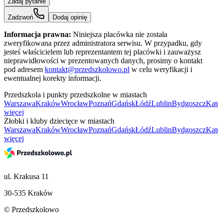
Zadaj pytanie
Zadzwoń
Dodaj opinię
Informacja prawna:
Niniejsza placówka nie została
zweryfikowana przez administratora serwisu. W przypadku, gdy
jesteś właścicielem lub reprezentantem tej placówki i zauważysz
nieprawidłowości w prezentowanych danych, prosimy o kontakt
pod adresem
kontakt@przedszkolowo.pl
w celu weryfikacji i
ewentualnej korekty informacji.
Przedszkola i punkty przedszkolne w miastach
Warszawa
Kraków
Wrocław
Poznań
Gdańsk
Łódź
Lublin
Bydgoszcz
Kat
więcej
Żłobki i kluby dziecięce w miastach
Warszawa
Kraków
Wrocław
Poznań
Gdańsk
Łódź
Lublin
Bydgoszcz
Kat
więcej
ul. Krakusa 11
30-535 Kraków
© Przedszkolowo