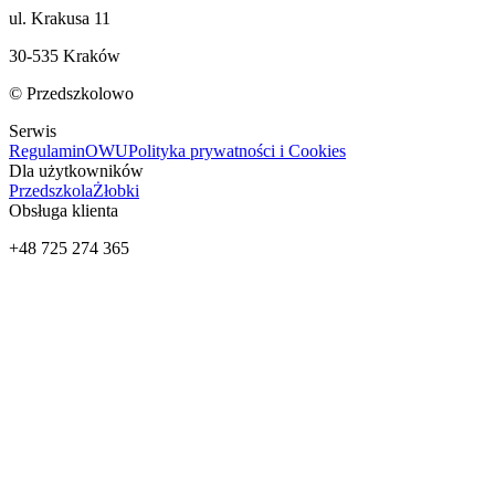
ul. Krakusa 11
30-535 Kraków
© Przedszkolowo
Serwis
Regulamin
OWU
Polityka prywatności i Cookies
Dla użytkowników
Przedszkola
Żłobki
Obsługa klienta
+48 725 274 365