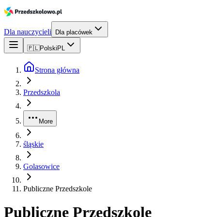
Dla nauczycieli
Dla placówek
🇵🇱
Polski
PL
Strona główna
Przedszkola
More
śląskie
Golasowice
Publiczne Przedszkole
Publiczne Przedszkole