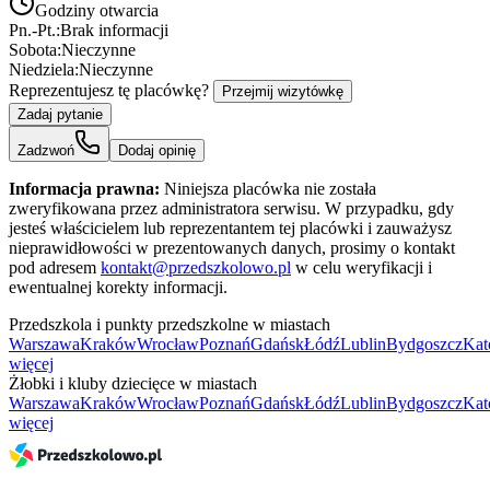
Godziny otwarcia
Pn.-Pt.:
Brak informacji
Sobota:
Nieczynne
Niedziela:
Nieczynne
Reprezentujesz tę placówkę?
Przejmij wizytówkę
Zadaj pytanie
Zadzwoń
Dodaj opinię
Informacja prawna:
Niniejsza placówka nie została
zweryfikowana przez administratora serwisu. W przypadku, gdy
jesteś właścicielem lub reprezentantem tej placówki i zauważysz
nieprawidłowości w prezentowanych danych, prosimy o kontakt
pod adresem
kontakt@przedszkolowo.pl
w celu weryfikacji i
ewentualnej korekty informacji.
Przedszkola i punkty przedszkolne w miastach
Warszawa
Kraków
Wrocław
Poznań
Gdańsk
Łódź
Lublin
Bydgoszcz
Kat
więcej
Żłobki i kluby dziecięce w miastach
Warszawa
Kraków
Wrocław
Poznań
Gdańsk
Łódź
Lublin
Bydgoszcz
Kat
więcej