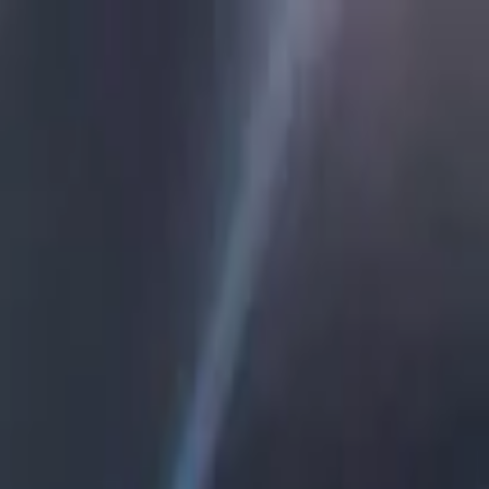
E i ŻŁOBEK