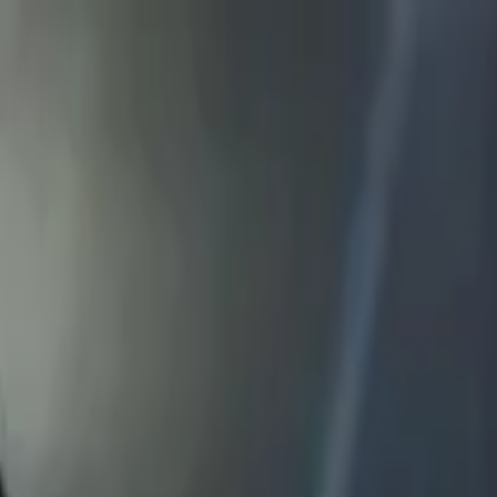
KOWIE i ŻŁOBEK
FAIR PLAY NR 6 W KRAKOWI