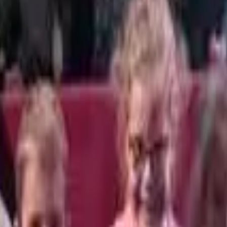
ziennych odkryć, w której każde dziecko może rozwijać swoje talenty 
na wzajemnym szacunku, zaufaniu i otwartej komunikacji. Dzięki temu
gogiczna, wspierana przez specjalistów: logopedę, psychologa oraz i
wnej zabawy, nauki i eksperymentowania.
e aktywność fizyczna od najmłodszych lat buduje nie tylko sprawność, 
.in
. naukę pływania, crossfit dziecięcy, gimnastykę, judo, rytmikę oraz
wajają język obcy w naturalny i swobodny sposób.
słów. Organizujemy ciekawe warsztaty, spotkania tematyczne, wydarzen
świadczenia i przygody.
teśmy otwarci na rozmowę, sugestie i indywidualne potrzeby każdej r
wać najlepsze rozwiązania, ponieważ wierzymy, że partnerstwo międz
empatii, współpracy oraz zdrowych nawyków, które pozostaną z nimi n
ięte jedynie przez trzy tygodnie w okresie wakacyjnym.
ją swoje skrzydła i każdego dnia odkrywają, jak piękny jest świat.