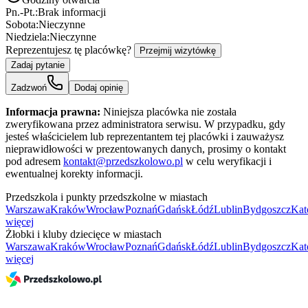
Pn.-Pt.:
Brak informacji
Sobota:
Nieczynne
Niedziela:
Nieczynne
Reprezentujesz tę placówkę?
Przejmij wizytówkę
Zadaj pytanie
Zadzwoń
Dodaj opinię
Informacja prawna:
Niniejsza placówka nie została
zweryfikowana przez administratora serwisu. W przypadku, gdy
jesteś właścicielem lub reprezentantem tej placówki i zauważysz
nieprawidłowości w prezentowanych danych, prosimy o kontakt
pod adresem
kontakt@przedszkolowo.pl
w celu weryfikacji i
ewentualnej korekty informacji.
Przedszkola i punkty przedszkolne w miastach
Warszawa
Kraków
Wrocław
Poznań
Gdańsk
Łódź
Lublin
Bydgoszcz
Kat
więcej
Żłobki i kluby dziecięce w miastach
Warszawa
Kraków
Wrocław
Poznań
Gdańsk
Łódź
Lublin
Bydgoszcz
Kat
więcej