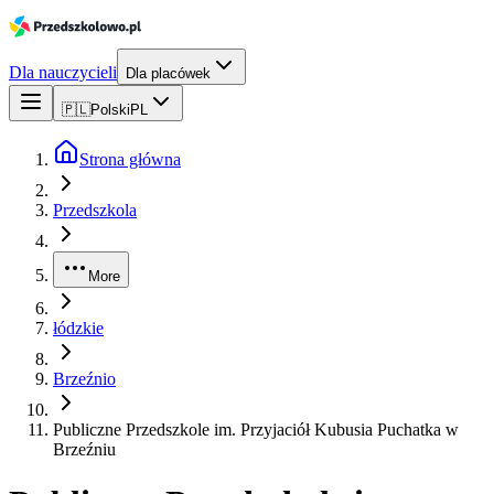
Dla nauczycieli
Dla placówek
🇵🇱
Polski
PL
Strona główna
Przedszkola
More
łódzkie
Brzeźnio
Publiczne Przedszkole im. Przyjaciół Kubusia Puchatka w
Brzeźniu