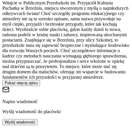
Witajcie w Publicznym Przedszkolu im. Przyjaciół Kubusia
Puchatka w Brzeźniu, miejscu stworzonym z myślą o najmłodszych
odkrywcach świata! Choć szczegóły programu edukacyjnego czy
atmosfery nie są tu szeroko opisane, sama nazwa przywołuje na
myśl ciepło, przyjaźń i beztroskie przygody, które tak kochają
dzieci. Wyobraźcie sobie placówkę, gdzie każdy dzień to nowa,
radosna podróż w krainę nauki i zabawy, inspirowaną ukochanymi
postaciami. Znajdujące się w Brzeźniu, przy ulicy Szkolnej, to
przedszkole stara się zapewnić bezpieczne i stymulujące środowisko
dla rozwoju Waszych pociech. Choć szczegółowe informacje o
kadrze czy metodach nauczania wymagają głębszego sprawdzenia,
można przypuszczać, że profesjonalizm i serce włożone w opiekę
nad dziećmi są tu priorytetem. To miejsce, które może stać się
drugim domem dla maluchów, oferując im wsparcie w budowaniu
fundamentów ich przyszłości w przyjaznej atmosferze.
Pokaż więcej opisu
Napisz wiadomość
Wyślij wiadomość do placówki
Wyślij wiadomość