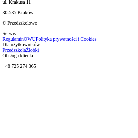
ul. Krakusa 11
30-535 Kraków
© Przedszkolowo
Serwis
Regulamin
OWU
Polityka prywatności i Cookies
Dla użytkowników
Przedszkola
Żłobki
Obsługa klienta
+48 725 274 365