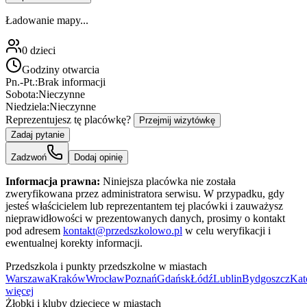
Ładowanie mapy...
0
dzieci
Godziny otwarcia
Pn.-Pt.:
Brak informacji
Sobota:
Nieczynne
Niedziela:
Nieczynne
Reprezentujesz tę placówkę?
Przejmij wizytówkę
Zadaj pytanie
Zadzwoń
Dodaj opinię
Informacja prawna:
Niniejsza placówka nie została
zweryfikowana przez administratora serwisu. W przypadku, gdy
jesteś właścicielem lub reprezentantem tej placówki i zauważysz
nieprawidłowości w prezentowanych danych, prosimy o kontakt
pod adresem
kontakt@przedszkolowo.pl
w celu weryfikacji i
ewentualnej korekty informacji.
Przedszkola i punkty przedszkolne w miastach
Warszawa
Kraków
Wrocław
Poznań
Gdańsk
Łódź
Lublin
Bydgoszcz
Kat
więcej
Żłobki i kluby dziecięce w miastach