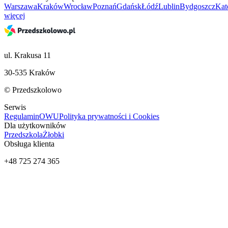
Warszawa
Kraków
Wrocław
Poznań
Gdańsk
Łódź
Lublin
Bydgoszcz
Kat
więcej
ul. Krakusa 11
30-535 Kraków
© Przedszkolowo
Serwis
Regulamin
OWU
Polityka prywatności i Cookies
Dla użytkowników
Przedszkola
Żłobki
Obsługa klienta
+48 725 274 365