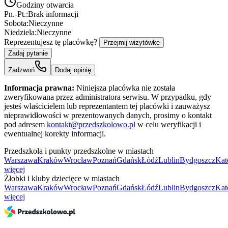
Godziny otwarcia
Pn.-Pt.:
Brak informacji
Sobota:
Nieczynne
Niedziela:
Nieczynne
Reprezentujesz tę placówkę?
Przejmij wizytówkę
Zadaj pytanie
Zadzwoń
Dodaj opinię
Informacja prawna:
Niniejsza placówka nie została
zweryfikowana przez administratora serwisu. W przypadku, gdy
jesteś właścicielem lub reprezentantem tej placówki i zauważysz
nieprawidłowości w prezentowanych danych, prosimy o kontakt
pod adresem
kontakt@przedszkolowo.pl
w celu weryfikacji i
ewentualnej korekty informacji.
Przedszkola i punkty przedszkolne w miastach
Warszawa
Kraków
Wrocław
Poznań
Gdańsk
Łódź
Lublin
Bydgoszcz
Kat
więcej
Żłobki i kluby dziecięce w miastach
Warszawa
Kraków
Wrocław
Poznań
Gdańsk
Łódź
Lublin
Bydgoszcz
Kat
więcej