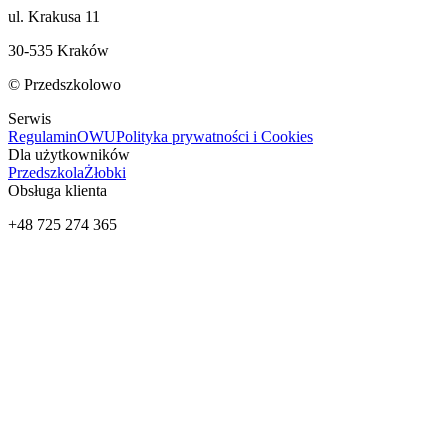
ul. Krakusa 11
30-535 Kraków
© Przedszkolowo
Serwis
Regulamin
OWU
Polityka prywatności i Cookies
Dla użytkowników
Przedszkola
Żłobki
Obsługa klienta
+48 725 274 365