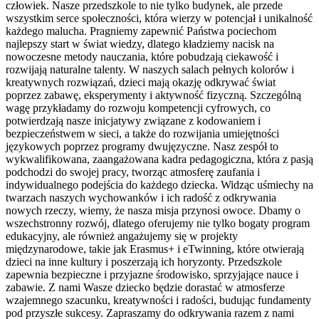
człowiek. Nasze przedszkole to nie tylko budynek, ale przede
wszystkim serce społeczności, która wierzy w potencjał i unikalność
każdego malucha. Pragniemy zapewnić Państwa pociechom
najlepszy start w świat wiedzy, dlatego kładziemy nacisk na
nowoczesne metody nauczania, które pobudzają ciekawość i
rozwijają naturalne talenty. W naszych salach pełnych kolorów i
kreatywnych rozwiązań, dzieci mają okazję odkrywać świat
poprzez zabawę, eksperymenty i aktywność fizyczną. Szczególną
wagę przykładamy do rozwoju kompetencji cyfrowych, co
potwierdzają nasze inicjatywy związane z kodowaniem i
bezpieczeństwem w sieci, a także do rozwijania umiejętności
językowych poprzez programy dwujęzyczne. Nasz zespół to
wykwalifikowana, zaangażowana kadra pedagogiczna, która z pasją
podchodzi do swojej pracy, tworząc atmosferę zaufania i
indywidualnego podejścia do każdego dziecka. Widząc uśmiechy na
twarzach naszych wychowanków i ich radość z odkrywania
nowych rzeczy, wiemy, że nasza misja przynosi owoce. Dbamy o
wszechstronny rozwój, dlatego oferujemy nie tylko bogaty program
edukacyjny, ale również angażujemy się w projekty
międzynarodowe, takie jak Erasmus+ i eTwinning, które otwierają
dzieci na inne kultury i poszerzają ich horyzonty. Przedszkole
zapewnia bezpieczne i przyjazne środowisko, sprzyjające nauce i
zabawie. Z nami Wasze dziecko będzie dorastać w atmosferze
wzajemnego szacunku, kreatywności i radości, budując fundamenty
pod przyszłe sukcesy. Zapraszamy do odkrywania razem z nami