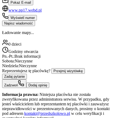
Pokaż E-mail
www.pp17.webd.pl
Wyświetl numer
Napisz wiadomość
Ładowanie mapy...
0
dzieci
Godziny otwarcia
Pn.-Pt.:
Brak informacji
Sobota:
Nieczynne
Niedziela:
Nieczynne
Reprezentujesz tę placówkę?
Przejmij wizytówkę
Zadaj pytanie
Zadzwoń
Dodaj opinię
Informacja prawna:
Niniejsza placówka nie została
zweryfikowana przez administratora serwisu. W przypadku, gdy
jesteś właścicielem lub reprezentantem tej placówki i zauważysz
nieprawidłowości w prezentowanych danych, prosimy o kontakt
pod adresem
kontakt@przedszkolowo.pl
w celu weryfikacji i