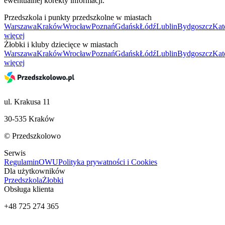
ewentualnej korekty informacji.
Przedszkola i punkty przedszkolne w miastach
Warszawa
Kraków
Wrocław
Poznań
Gdańsk
Łódź
Lublin
Bydgoszcz
Kat
więcej
Żłobki i kluby dziecięce w miastach
Warszawa
Kraków
Wrocław
Poznań
Gdańsk
Łódź
Lublin
Bydgoszcz
Kat
więcej
ul. Krakusa 11
30-535 Kraków
© Przedszkolowo
Serwis
Regulamin
OWU
Polityka prywatności i Cookies
Dla użytkowników
Przedszkola
Żłobki
Obsługa klienta
+48 725 274 365