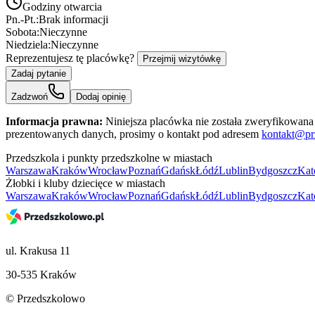
Godziny otwarcia
Pn.-Pt.:
Brak informacji
Sobota:
Nieczynne
Niedziela:
Nieczynne
Reprezentujesz tę placówkę?
Przejmij wizytówkę
Zadaj pytanie
Zadzwoń
Dodaj opinię
Informacja prawna:
Niniejsza placówka nie została zweryfikowana 
prezentowanych danych, prosimy o kontakt pod adresem
kontakt@pr
Przedszkola i punkty przedszkolne w miastach
Warszawa
Kraków
Wrocław
Poznań
Gdańsk
Łódź
Lublin
Bydgoszcz
Kat
Żłobki i kluby dziecięce w miastach
Warszawa
Kraków
Wrocław
Poznań
Gdańsk
Łódź
Lublin
Bydgoszcz
Kat
ul. Krakusa 11
30-535 Kraków
© Przedszkolowo