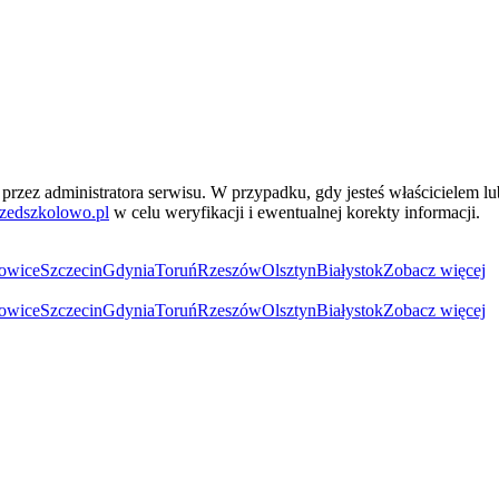
przez administratora serwisu. W przypadku, gdy jesteś właścicielem l
zedszkolowo.pl
w celu weryfikacji i ewentualnej korekty informacji.
owice
Szczecin
Gdynia
Toruń
Rzeszów
Olsztyn
Białystok
Zobacz więcej
owice
Szczecin
Gdynia
Toruń
Rzeszów
Olsztyn
Białystok
Zobacz więcej