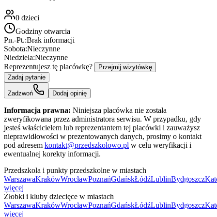
0
dzieci
Godziny otwarcia
Pn.-Pt.:
Brak informacji
Sobota:
Nieczynne
Niedziela:
Nieczynne
Reprezentujesz tę placówkę?
Przejmij wizytówkę
Zadaj pytanie
Zadzwoń
Dodaj opinię
Informacja prawna:
Niniejsza placówka nie została
zweryfikowana przez administratora serwisu. W przypadku, gdy
jesteś właścicielem lub reprezentantem tej placówki i zauważysz
nieprawidłowości w prezentowanych danych, prosimy o kontakt
pod adresem
kontakt@przedszkolowo.pl
w celu weryfikacji i
ewentualnej korekty informacji.
Przedszkola i punkty przedszkolne w miastach
Warszawa
Kraków
Wrocław
Poznań
Gdańsk
Łódź
Lublin
Bydgoszcz
Kat
więcej
Żłobki i kluby dziecięce w miastach
Warszawa
Kraków
Wrocław
Poznań
Gdańsk
Łódź
Lublin
Bydgoszcz
Kat
więcej