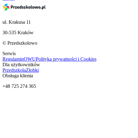
ul. Krakusa 11
30-535 Kraków
© Przedszkolowo
Serwis
Regulamin
OWU
Polityka prywatności i Cookies
Dla użytkowników
Przedszkola
Żłobki
Obsługa klienta
+48 725 274 365