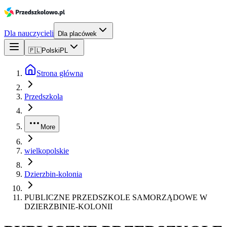
Dla nauczycieli
Dla placówek
🇵🇱
Polski
PL
Strona główna
Przedszkola
More
wielkopolskie
Dzierzbin-kolonia
PUBLICZNE PRZEDSZKOLE SAMORZĄDOWE W
DZIERZBINIE-KOLONII