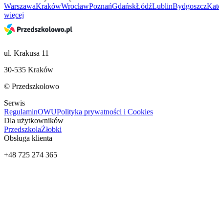
Warszawa
Kraków
Wrocław
Poznań
Gdańsk
Łódź
Lublin
Bydgoszcz
Kat
więcej
ul. Krakusa 11
30-535 Kraków
© Przedszkolowo
Serwis
Regulamin
OWU
Polityka prywatności i Cookies
Dla użytkowników
Przedszkola
Żłobki
Obsługa klienta
+48 725 274 365