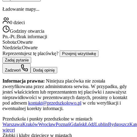
Ładowanie mapy...
0
dzieci
Godziny otwarcia
Pn.-Pt.:
Brak informacji
Sobota:
Otwarte
Niedziela:
Otwarte
Reprezentujesz tę placówkę?
Przejmij wizytówkę
Zadaj pytanie
Zadzwoń
Dodaj opinię
Informacja prawna:
Niniejsza placówka nie została
zweryfikowana przez administratora serwisu. W przypadku, gdy
jesteś właścicielem lub reprezentantem tej placówki i zauważysz
nieprawidłowości w prezentowanych danych, prosimy o kontakt
pod adresem
kontakt@przedszkolowo.pl
w celu weryfikacji i
ewentualnej korekty informacji.
Przedszkola i punkty przedszkolne w miastach
Warszawa
Kraków
Wrocław
Poznań
Gdańsk
Łódź
Lublin
Bydgoszcz
Kat
więcej
Żłobki i kluby dziecięce w miastach