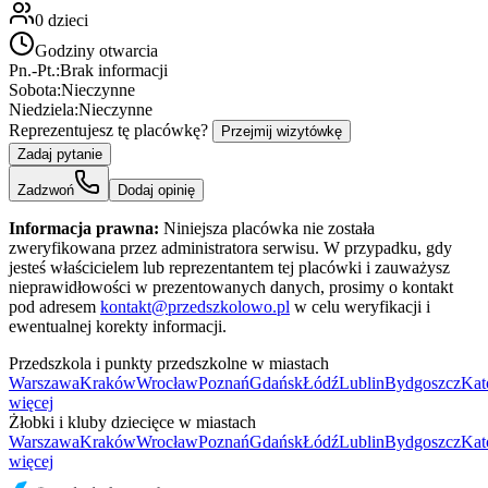
0
dzieci
Godziny otwarcia
Pn.-Pt.:
Brak informacji
Sobota:
Nieczynne
Niedziela:
Nieczynne
Reprezentujesz tę placówkę?
Przejmij wizytówkę
Zadaj pytanie
Zadzwoń
Dodaj opinię
Informacja prawna:
Niniejsza placówka nie została
zweryfikowana przez administratora serwisu. W przypadku, gdy
jesteś właścicielem lub reprezentantem tej placówki i zauważysz
nieprawidłowości w prezentowanych danych, prosimy o kontakt
pod adresem
kontakt@przedszkolowo.pl
w celu weryfikacji i
ewentualnej korekty informacji.
Przedszkola i punkty przedszkolne w miastach
Warszawa
Kraków
Wrocław
Poznań
Gdańsk
Łódź
Lublin
Bydgoszcz
Kat
więcej
Żłobki i kluby dziecięce w miastach
Warszawa
Kraków
Wrocław
Poznań
Gdańsk
Łódź
Lublin
Bydgoszcz
Kat
więcej