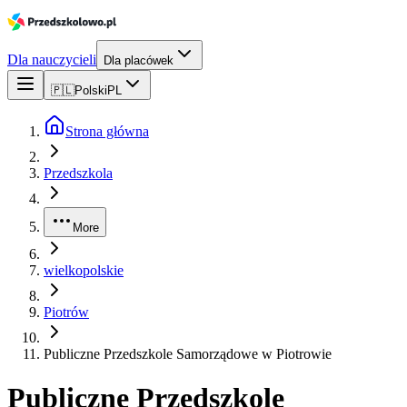
Dla nauczycieli
Dla placówek
🇵🇱
Polski
PL
Strona główna
Przedszkola
More
wielkopolskie
Piotrów
Publiczne Przedszkole Samorządowe w Piotrowie
Publiczne Przedszkole