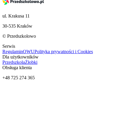
ul. Krakusa 11
30-535 Kraków
© Przedszkolowo
Serwis
Regulamin
OWU
Polityka prywatności i Cookies
Dla użytkowników
Przedszkola
Żłobki
Obsługa klienta
+48 725 274 365