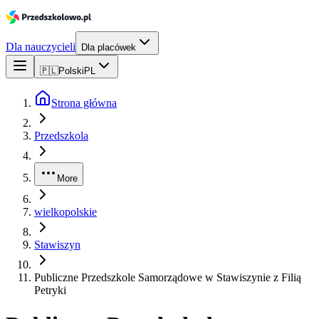
Dla nauczycieli
Dla placówek
🇵🇱
Polski
PL
Strona główna
Przedszkola
More
wielkopolskie
Stawiszyn
Publiczne Przedszkole Samorządowe w Stawiszynie z Filią
Petryki