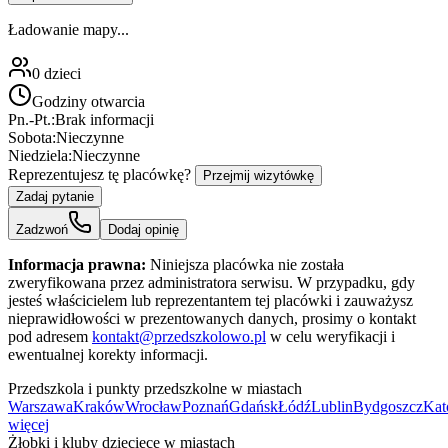
Ładowanie mapy...
0
dzieci
Godziny otwarcia
Pn.-Pt.:
Brak informacji
Sobota:
Nieczynne
Niedziela:
Nieczynne
Reprezentujesz tę placówkę?
Przejmij wizytówkę
Zadaj pytanie
Zadzwoń
Dodaj opinię
Informacja prawna:
Niniejsza placówka nie została
zweryfikowana przez administratora serwisu. W przypadku, gdy
jesteś właścicielem lub reprezentantem tej placówki i zauważysz
nieprawidłowości w prezentowanych danych, prosimy o kontakt
pod adresem
kontakt@przedszkolowo.pl
w celu weryfikacji i
ewentualnej korekty informacji.
Przedszkola i punkty przedszkolne w miastach
Warszawa
Kraków
Wrocław
Poznań
Gdańsk
Łódź
Lublin
Bydgoszcz
Kat
więcej
Żłobki i kluby dziecięce w miastach