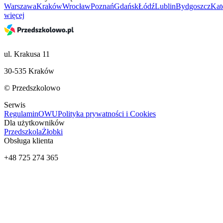
Warszawa
Kraków
Wrocław
Poznań
Gdańsk
Łódź
Lublin
Bydgoszcz
Kat
więcej
ul. Krakusa 11
30-535 Kraków
© Przedszkolowo
Serwis
Regulamin
OWU
Polityka prywatności i Cookies
Dla użytkowników
Przedszkola
Żłobki
Obsługa klienta
+48 725 274 365