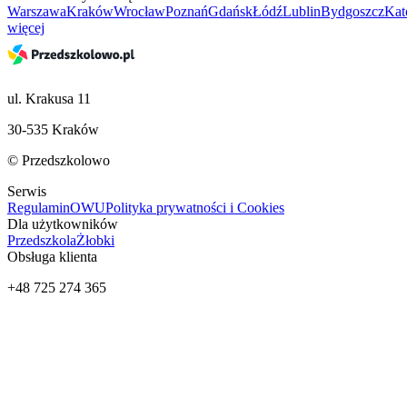
Warszawa
Kraków
Wrocław
Poznań
Gdańsk
Łódź
Lublin
Bydgoszcz
Kat
więcej
ul. Krakusa 11
30-535 Kraków
© Przedszkolowo
Serwis
Regulamin
OWU
Polityka prywatności i Cookies
Dla użytkowników
Przedszkola
Żłobki
Obsługa klienta
+48 725 274 365