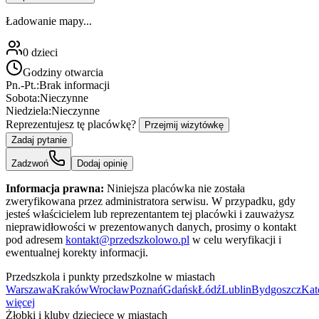
Ładowanie mapy...
0
dzieci
Godziny otwarcia
Pn.-Pt.:
Brak informacji
Sobota:
Nieczynne
Niedziela:
Nieczynne
Reprezentujesz tę placówkę?
Przejmij wizytówkę
Zadaj pytanie
Zadzwoń
Dodaj opinię
Informacja prawna:
Niniejsza placówka nie została
zweryfikowana przez administratora serwisu. W przypadku, gdy
jesteś właścicielem lub reprezentantem tej placówki i zauważysz
nieprawidłowości w prezentowanych danych, prosimy o kontakt
pod adresem
kontakt@przedszkolowo.pl
w celu weryfikacji i
ewentualnej korekty informacji.
Przedszkola i punkty przedszkolne w miastach
Warszawa
Kraków
Wrocław
Poznań
Gdańsk
Łódź
Lublin
Bydgoszcz
Kat
więcej
Żłobki i kluby dziecięce w miastach