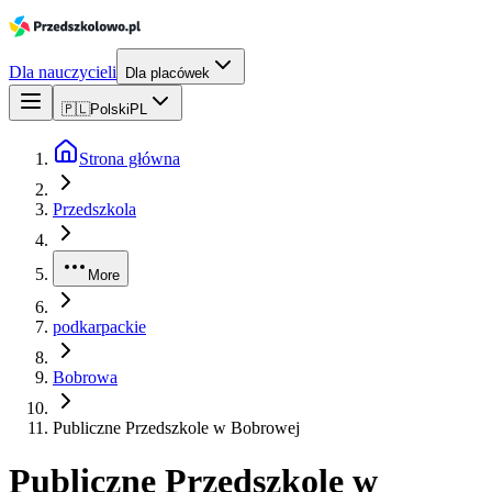
Dla nauczycieli
Dla placówek
🇵🇱
Polski
PL
Strona główna
Przedszkola
More
podkarpackie
Bobrowa
Publiczne Przedszkole w Bobrowej
Publiczne Przedszkole w