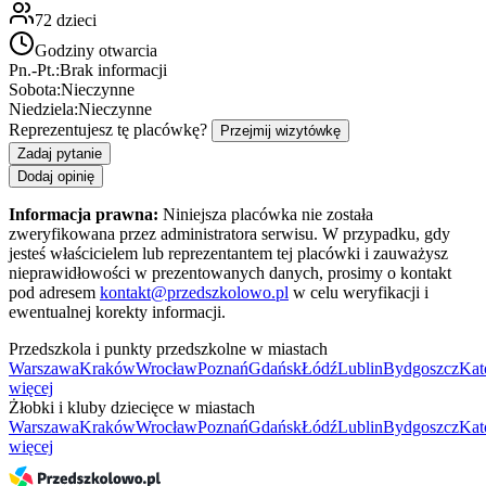
72
dzieci
Godziny otwarcia
Pn.-Pt.:
Brak informacji
Sobota:
Nieczynne
Niedziela:
Nieczynne
Reprezentujesz tę placówkę?
Przejmij wizytówkę
Zadaj pytanie
Dodaj opinię
Informacja prawna:
Niniejsza placówka nie została
zweryfikowana przez administratora serwisu. W przypadku, gdy
jesteś właścicielem lub reprezentantem tej placówki i zauważysz
nieprawidłowości w prezentowanych danych, prosimy o kontakt
pod adresem
kontakt@przedszkolowo.pl
w celu weryfikacji i
ewentualnej korekty informacji.
Przedszkola i punkty przedszkolne w miastach
Warszawa
Kraków
Wrocław
Poznań
Gdańsk
Łódź
Lublin
Bydgoszcz
Kat
więcej
Żłobki i kluby dziecięce w miastach
Warszawa
Kraków
Wrocław
Poznań
Gdańsk
Łódź
Lublin
Bydgoszcz
Kat
więcej