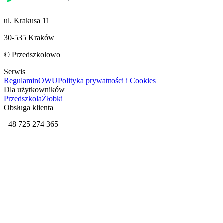
ul. Krakusa 11
30-535 Kraków
© Przedszkolowo
Serwis
Regulamin
OWU
Polityka prywatności i Cookies
Dla użytkowników
Przedszkola
Żłobki
Obsługa klienta
+48 725 274 365