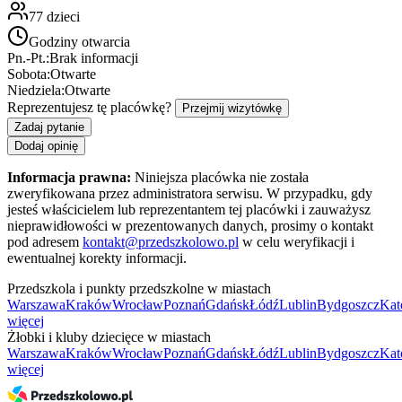
77
dzieci
Godziny otwarcia
Pn.-Pt.:
Brak informacji
Sobota:
Otwarte
Niedziela:
Otwarte
Reprezentujesz tę placówkę?
Przejmij wizytówkę
Zadaj pytanie
Dodaj opinię
Informacja prawna:
Niniejsza placówka nie została
zweryfikowana przez administratora serwisu. W przypadku, gdy
jesteś właścicielem lub reprezentantem tej placówki i zauważysz
nieprawidłowości w prezentowanych danych, prosimy o kontakt
pod adresem
kontakt@przedszkolowo.pl
w celu weryfikacji i
ewentualnej korekty informacji.
Przedszkola i punkty przedszkolne w miastach
Warszawa
Kraków
Wrocław
Poznań
Gdańsk
Łódź
Lublin
Bydgoszcz
Kat
więcej
Żłobki i kluby dziecięce w miastach
Warszawa
Kraków
Wrocław
Poznań
Gdańsk
Łódź
Lublin
Bydgoszcz
Kat
więcej