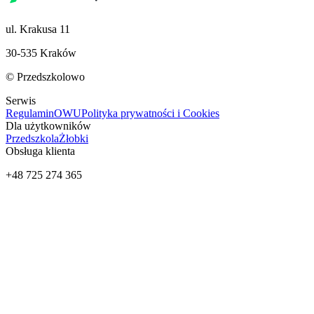
ul. Krakusa 11
30-535 Kraków
© Przedszkolowo
Serwis
Regulamin
OWU
Polityka prywatności i Cookies
Dla użytkowników
Przedszkola
Żłobki
Obsługa klienta
+48 725 274 365