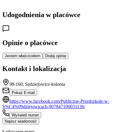
Udogodnienia w placówce
Opinie o placówce
Jestem właścicielem
Dodaj opinię
Kontakt i lokalizacja
98-160, Sędziejowice-kolonia
Pokaż E-mail
https://www.facebook.com/Publiczne-Przedszkole-w-
S%C4%99dziejowicach-907847106031136/
Wyświetl numer
Napisz wiadomość
Ładowanie mapy...