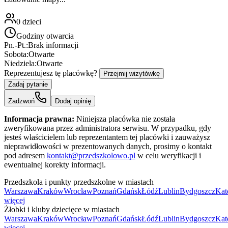
0
dzieci
Godziny otwarcia
Pn.-Pt.:
Brak informacji
Sobota:
Otwarte
Niedziela:
Otwarte
Reprezentujesz tę placówkę?
Przejmij wizytówkę
Zadaj pytanie
Zadzwoń
Dodaj opinię
Informacja prawna:
Niniejsza placówka nie została
zweryfikowana przez administratora serwisu. W przypadku, gdy
jesteś właścicielem lub reprezentantem tej placówki i zauważysz
nieprawidłowości w prezentowanych danych, prosimy o kontakt
pod adresem
kontakt@przedszkolowo.pl
w celu weryfikacji i
ewentualnej korekty informacji.
Przedszkola i punkty przedszkolne w miastach
Warszawa
Kraków
Wrocław
Poznań
Gdańsk
Łódź
Lublin
Bydgoszcz
Kat
więcej
Żłobki i kluby dziecięce w miastach
Warszawa
Kraków
Wrocław
Poznań
Gdańsk
Łódź
Lublin
Bydgoszcz
Kat
więcej