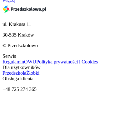
ul. Krakusa 11
30-535 Kraków
© Przedszkolowo
Serwis
Regulamin
OWU
Polityka prywatności i Cookies
Dla użytkowników
Przedszkola
Żłobki
Obsługa klienta
+48 725 274 365