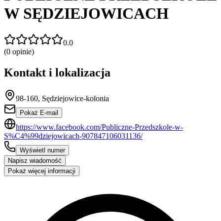
W SĘDZIEJOWICACH
0.0
(
0
opinie)
Kontakt i lokalizacja
98-160, Sędziejowice-kolonia
Pokaż E-mail
https://www.facebook.com/Publiczne-Przedszkole-w-
S%C4%99dziejowicach-907847106031136/
Wyświetl numer
Napisz wiadomość
Pokaż więcej informacji