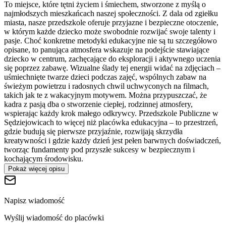
To miejsce, które tętni życiem i śmiechem, stworzone z myślą o
najmłodszych mieszkańcach naszej społeczności. Z dala od zgiełku
miasta, nasze przedszkole oferuje przyjazne i bezpieczne otoczenie,
w którym każde dziecko może swobodnie rozwijać swoje talenty i
pasje. Choć konkretne metodyki edukacyjne nie są tu szczegółowo
opisane, to panująca atmosfera wskazuje na podejście stawiające
dziecko w centrum, zachęcające do eksploracji i aktywnego uczenia
się poprzez zabawę. Wizualne ślady tej energii widać na zdjęciach –
uśmiechnięte twarze dzieci podczas zajęć, wspólnych zabaw na
świeżym powietrzu i radosnych chwil uchwyconych na filmach,
takich jak te z wakacyjnym motywem. Można przypuszczać, że
kadra z pasją dba o stworzenie ciepłej, rodzinnej atmosfery,
wspierając każdy krok małego odkrywcy. Przedszkole Publiczne w
Sędziejowicach to więcej niż placówka edukacyjna – to przestrzeń,
gdzie budują się pierwsze przyjaźnie, rozwijają skrzydła
kreatywności i gdzie każdy dzień jest pełen barwnych doświadczeń,
tworząc fundamenty pod przyszłe sukcesy w bezpiecznym i
kochającym środowisku.
Pokaż więcej opisu
Napisz wiadomość
Wyślij wiadomość do placówki