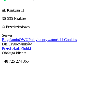
ul. Krakusa 11
30-535 Kraków
© Przedszkolowo
Serwis
Regulamin
OWU
Polityka prywatności i Cookies
Dla użytkowników
Przedszkola
Żłobki
Obsługa klienta
+48 725 274 365