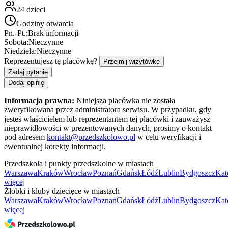
24
dzieci
Godziny otwarcia
Pn.-Pt.:
Brak informacji
Sobota:
Nieczynne
Niedziela:
Nieczynne
Reprezentujesz tę placówkę?
Przejmij wizytówkę
Zadaj pytanie
Dodaj opinię
Informacja prawna:
Niniejsza placówka nie została
zweryfikowana przez administratora serwisu. W przypadku, gdy
jesteś właścicielem lub reprezentantem tej placówki i zauważysz
nieprawidłowości w prezentowanych danych, prosimy o kontakt
pod adresem
kontakt@przedszkolowo.pl
w celu weryfikacji i
ewentualnej korekty informacji.
Przedszkola i punkty przedszkolne w miastach
Warszawa
Kraków
Wrocław
Poznań
Gdańsk
Łódź
Lublin
Bydgoszcz
Kat
więcej
Żłobki i kluby dziecięce w miastach
Warszawa
Kraków
Wrocław
Poznań
Gdańsk
Łódź
Lublin
Bydgoszcz
Kat
więcej