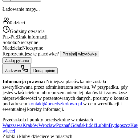
Ładowanie mapy...
0
dzieci
Godziny otwarcia
Pn.-Pt.:
Brak informacji
Sobota:
Nieczynne
Niedziela:
Nieczynne
Reprezentujesz tę placówkę?
Przejmij wizytówkę
Zadaj pytanie
Zadzwoń
Dodaj opinię
Informacja prawna:
Niniejsza placówka nie została
zweryfikowana przez administratora serwisu. W przypadku, gdy
jesteś właścicielem lub reprezentantem tej placówki i zauważysz
nieprawidłowości w prezentowanych danych, prosimy o kontakt
pod adresem
kontakt@przedszkolowo.pl
w celu weryfikacji i
ewentualnej korekty informacji.
Przedszkola i punkty przedszkolne w miastach
Warszawa
Kraków
Wrocław
Poznań
Gdańsk
Łódź
Lublin
Bydgoszcz
Kat
więcej
Żłobki i kluby dziecięce w miastach