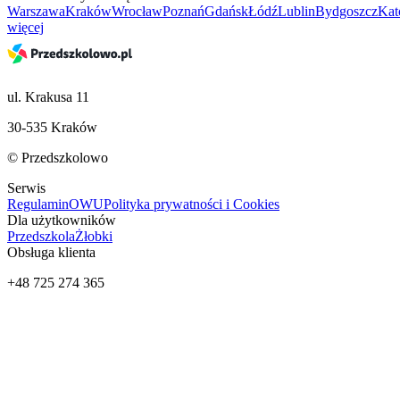
Warszawa
Kraków
Wrocław
Poznań
Gdańsk
Łódź
Lublin
Bydgoszcz
Kat
więcej
ul. Krakusa 11
30-535 Kraków
© Przedszkolowo
Serwis
Regulamin
OWU
Polityka prywatności i Cookies
Dla użytkowników
Przedszkola
Żłobki
Obsługa klienta
+48 725 274 365