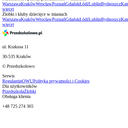
Warszawa
Kraków
Wrocław
Poznań
Gdańsk
Łódź
Lublin
Bydgoszcz
Kat
więcej
Żłobki i kluby dziecięce w miastach
Warszawa
Kraków
Wrocław
Poznań
Gdańsk
Łódź
Lublin
Bydgoszcz
Kat
więcej
ul. Krakusa 11
30-535 Kraków
© Przedszkolowo
Serwis
Regulamin
OWU
Polityka prywatności i Cookies
Dla użytkowników
Przedszkola
Żłobki
Obsługa klienta
+48 725 274 365