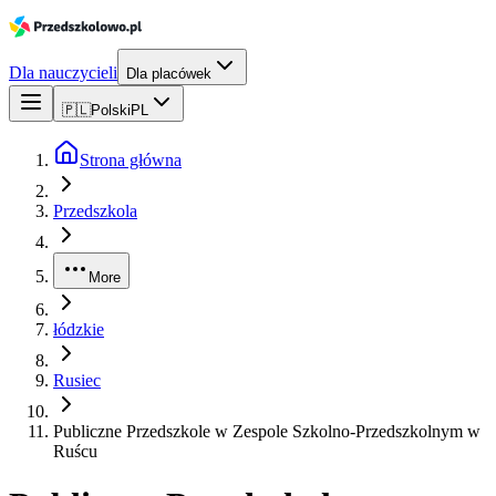
Dla nauczycieli
Dla placówek
🇵🇱
Polski
PL
Strona główna
Przedszkola
More
łódzkie
Rusiec
Publiczne Przedszkole w Zespole Szkolno-Przedszkolnym w
Ruścu