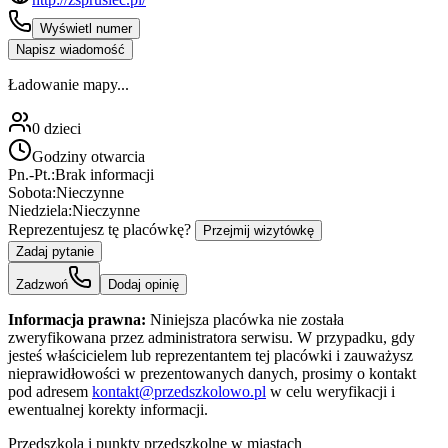
Wyświetl numer
Napisz wiadomość
Ładowanie mapy...
0
dzieci
Godziny otwarcia
Pn.-Pt.:
Brak informacji
Sobota:
Nieczynne
Niedziela:
Nieczynne
Reprezentujesz tę placówkę?
Przejmij wizytówkę
Zadaj pytanie
Zadzwoń
Dodaj opinię
Informacja prawna:
Niniejsza placówka nie została
zweryfikowana przez administratora serwisu. W przypadku, gdy
jesteś właścicielem lub reprezentantem tej placówki i zauważysz
nieprawidłowości w prezentowanych danych, prosimy o kontakt
pod adresem
kontakt@przedszkolowo.pl
w celu weryfikacji i
ewentualnej korekty informacji.
Przedszkola i punkty przedszkolne w miastach