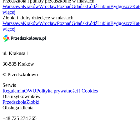
Przedszkola i punkty przedszkolne w miastach
Warszawa
Kraków
Wrocław
Poznań
Gdańsk
Łódź
Lublin
Bydgoszcz
Kat
więcej
Żłobki i kluby dziecięce w miastach
Warszawa
Kraków
Wrocław
Poznań
Gdańsk
Łódź
Lublin
Bydgoszcz
Kat
więcej
ul. Krakusa 11
30-535 Kraków
© Przedszkolowo
Serwis
Regulamin
OWU
Polityka prywatności i Cookies
Dla użytkowników
Przedszkola
Żłobki
Obsługa klienta
+48 725 274 365