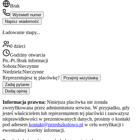
Brak
Wyświetl numer
Napisz wiadomość
Ładowanie mapy...
0
dzieci
Godziny otwarcia
Pn.-Pt.:
Brak informacji
Sobota:
Nieczynne
Niedziela:
Nieczynne
Reprezentujesz tę placówkę?
Przejmij wizytówkę
Zadaj pytanie
Dodaj opinię
Informacja prawna:
Niniejsza placówka nie została
zweryfikowana przez administratora serwisu. W przypadku, gdy
jesteś właścicielem lub reprezentantem tej placówki i zauważysz
nieprawidłowości w prezentowanych danych, prosimy o kontakt
pod adresem
kontakt@przedszkolowo.pl
w celu weryfikacji i
ewentualnej korekty informacji.