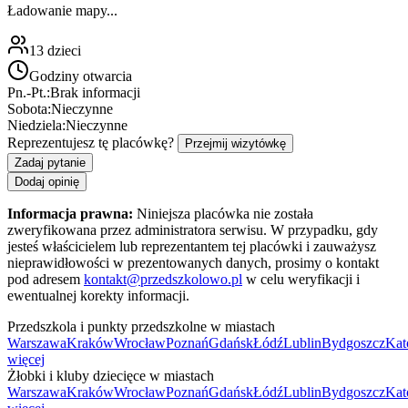
Ładowanie mapy...
13
dzieci
Godziny otwarcia
Pn.-Pt.:
Brak informacji
Sobota:
Nieczynne
Niedziela:
Nieczynne
Reprezentujesz tę placówkę?
Przejmij wizytówkę
Zadaj pytanie
Dodaj opinię
Informacja prawna:
Niniejsza placówka nie została
zweryfikowana przez administratora serwisu. W przypadku, gdy
jesteś właścicielem lub reprezentantem tej placówki i zauważysz
nieprawidłowości w prezentowanych danych, prosimy o kontakt
pod adresem
kontakt@przedszkolowo.pl
w celu weryfikacji i
ewentualnej korekty informacji.
Przedszkola i punkty przedszkolne w miastach
Warszawa
Kraków
Wrocław
Poznań
Gdańsk
Łódź
Lublin
Bydgoszcz
Kat
więcej
Żłobki i kluby dziecięce w miastach
Warszawa
Kraków
Wrocław
Poznań
Gdańsk
Łódź
Lublin
Bydgoszcz
Kat