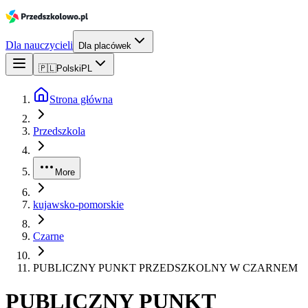
Dla nauczycieli
Dla placówek
🇵🇱
Polski
PL
Strona główna
Przedszkola
More
kujawsko-pomorskie
Czarne
PUBLICZNY PUNKT PRZEDSZKOLNY W CZARNEM
PUBLICZNY PUNKT