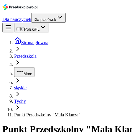
Dla nauczycieli
Dla placówek
🇵🇱
Polski
PL
Strona główna
Przedszkola
More
śląskie
Tychy
Punkt Przedszkolny "Mała Klanza"
Punkt Przedszkolny "Mała Kla