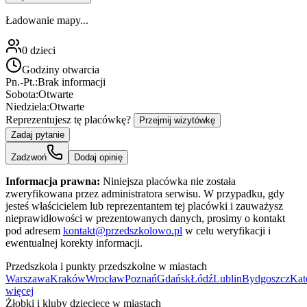
Ładowanie mapy...
0
dzieci
Godziny otwarcia
Pn.-Pt.:
Brak informacji
Sobota:
Otwarte
Niedziela:
Otwarte
Reprezentujesz tę placówkę?
Przejmij wizytówkę
Zadaj pytanie
Zadzwoń
Dodaj opinię
Informacja prawna:
Niniejsza placówka nie została
zweryfikowana przez administratora serwisu. W przypadku, gdy
jesteś właścicielem lub reprezentantem tej placówki i zauważysz
nieprawidłowości w prezentowanych danych, prosimy o kontakt
pod adresem
kontakt@przedszkolowo.pl
w celu weryfikacji i
ewentualnej korekty informacji.
Przedszkola i punkty przedszkolne w miastach
Warszawa
Kraków
Wrocław
Poznań
Gdańsk
Łódź
Lublin
Bydgoszcz
Kat
więcej
Żłobki i kluby dziecięce w miastach