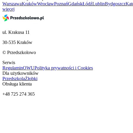
Warszawa
Kraków
Wrocław
Poznań
Gdańsk
Łódź
Lublin
Bydgoszcz
Kat
więcej
ul. Krakusa 11
30-535 Kraków
© Przedszkolowo
Serwis
Regulamin
OWU
Polityka prywatności i Cookies
Dla użytkowników
Przedszkola
Żłobki
Obsługa klienta
+48 725 274 365