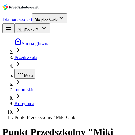
Dla nauczycieli
Dla placówek
🇵🇱
Polski
PL
Strona główna
Przedszkola
More
pomorskie
Kobylnica
Punkt Przedszkolny "Miki Club"
Punkt Przedszkolny "Miki