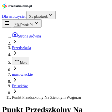
Dla nauczycieli
Dla placówek
🇵🇱
Polski
PL
Strona główna
Przedszkola
More
mazowieckie
Pruszków
Punkt Przedszkolny Na Zielonym Wzgórzu
Punkt Przedszkolny Na