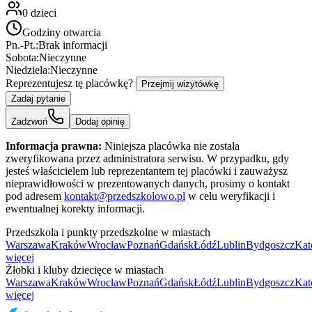
0
dzieci
Godziny otwarcia
Pn.-Pt.:
Brak informacji
Sobota:
Nieczynne
Niedziela:
Nieczynne
Reprezentujesz tę placówkę?
Przejmij wizytówkę
Zadaj pytanie
Zadzwoń
Dodaj opinię
Informacja prawna:
Niniejsza placówka nie została
zweryfikowana przez administratora serwisu. W przypadku, gdy
jesteś właścicielem lub reprezentantem tej placówki i zauważysz
nieprawidłowości w prezentowanych danych, prosimy o kontakt
pod adresem
kontakt@przedszkolowo.pl
w celu weryfikacji i
ewentualnej korekty informacji.
Przedszkola i punkty przedszkolne w miastach
Warszawa
Kraków
Wrocław
Poznań
Gdańsk
Łódź
Lublin
Bydgoszcz
Kat
więcej
Żłobki i kluby dziecięce w miastach
Warszawa
Kraków
Wrocław
Poznań
Gdańsk
Łódź
Lublin
Bydgoszcz
Kat
więcej