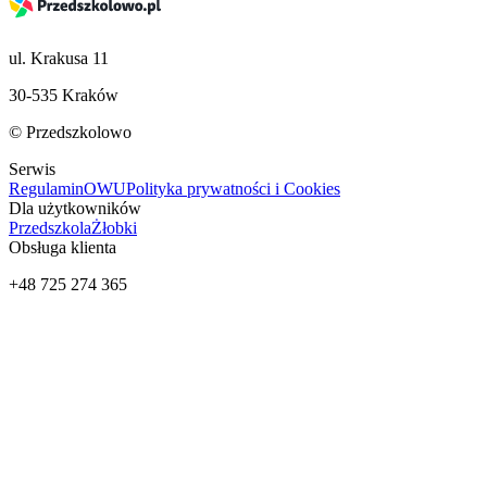
ul. Krakusa 11
30-535 Kraków
© Przedszkolowo
Serwis
Regulamin
OWU
Polityka prywatności i Cookies
Dla użytkowników
Przedszkola
Żłobki
Obsługa klienta
+48 725 274 365