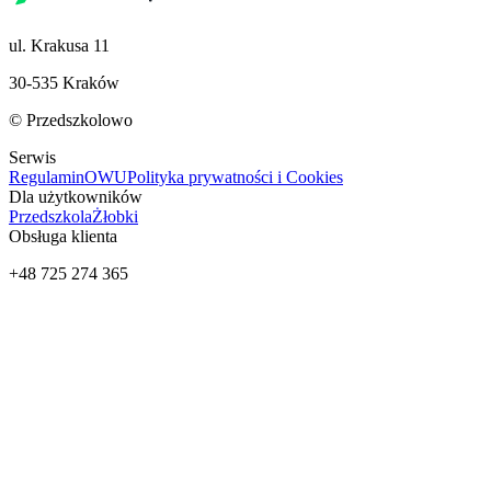
ul. Krakusa 11
30-535 Kraków
© Przedszkolowo
Serwis
Regulamin
OWU
Polityka prywatności i Cookies
Dla użytkowników
Przedszkola
Żłobki
Obsługa klienta
+48 725 274 365