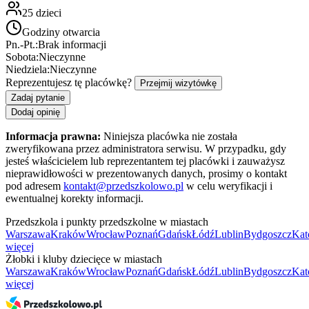
25
dzieci
Godziny otwarcia
Pn.-Pt.:
Brak informacji
Sobota:
Nieczynne
Niedziela:
Nieczynne
Reprezentujesz tę placówkę?
Przejmij wizytówkę
Zadaj pytanie
Dodaj opinię
Informacja prawna:
Niniejsza placówka nie została
zweryfikowana przez administratora serwisu. W przypadku, gdy
jesteś właścicielem lub reprezentantem tej placówki i zauważysz
nieprawidłowości w prezentowanych danych, prosimy o kontakt
pod adresem
kontakt@przedszkolowo.pl
w celu weryfikacji i
ewentualnej korekty informacji.
Przedszkola i punkty przedszkolne w miastach
Warszawa
Kraków
Wrocław
Poznań
Gdańsk
Łódź
Lublin
Bydgoszcz
Kat
więcej
Żłobki i kluby dziecięce w miastach
Warszawa
Kraków
Wrocław
Poznań
Gdańsk
Łódź
Lublin
Bydgoszcz
Kat
więcej