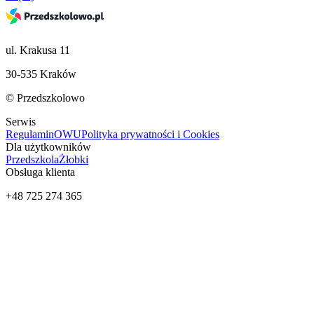
ul. Krakusa 11
30-535 Kraków
© Przedszkolowo
Serwis
Regulamin
OWU
Polityka prywatności i Cookies
Dla użytkowników
Przedszkola
Żłobki
Obsługa klienta
+48 725 274 365