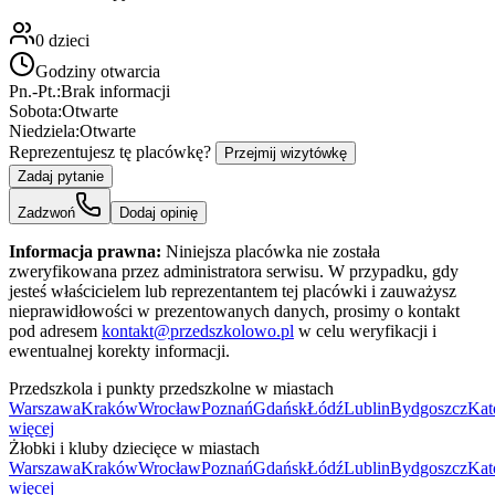
0
dzieci
Godziny otwarcia
Pn.-Pt.:
Brak informacji
Sobota:
Otwarte
Niedziela:
Otwarte
Reprezentujesz tę placówkę?
Przejmij wizytówkę
Zadaj pytanie
Zadzwoń
Dodaj opinię
Informacja prawna:
Niniejsza placówka nie została
zweryfikowana przez administratora serwisu. W przypadku, gdy
jesteś właścicielem lub reprezentantem tej placówki i zauważysz
nieprawidłowości w prezentowanych danych, prosimy o kontakt
pod adresem
kontakt@przedszkolowo.pl
w celu weryfikacji i
ewentualnej korekty informacji.
Przedszkola i punkty przedszkolne w miastach
Warszawa
Kraków
Wrocław
Poznań
Gdańsk
Łódź
Lublin
Bydgoszcz
Kat
więcej
Żłobki i kluby dziecięce w miastach
Warszawa
Kraków
Wrocław
Poznań
Gdańsk
Łódź
Lublin
Bydgoszcz
Kat
więcej