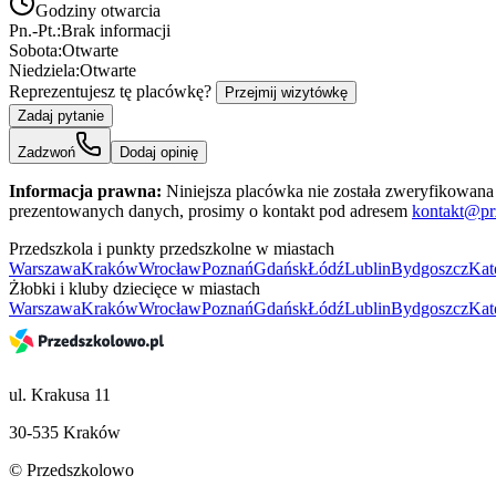
Godziny otwarcia
Pn.-Pt.:
Brak informacji
Sobota:
Otwarte
Niedziela:
Otwarte
Reprezentujesz tę placówkę?
Przejmij wizytówkę
Zadaj pytanie
Zadzwoń
Dodaj opinię
Informacja prawna:
Niniejsza placówka nie została zweryfikowana 
prezentowanych danych, prosimy o kontakt pod adresem
kontakt@pr
Przedszkola i punkty przedszkolne w miastach
Warszawa
Kraków
Wrocław
Poznań
Gdańsk
Łódź
Lublin
Bydgoszcz
Kat
Żłobki i kluby dziecięce w miastach
Warszawa
Kraków
Wrocław
Poznań
Gdańsk
Łódź
Lublin
Bydgoszcz
Kat
ul. Krakusa 11
30-535 Kraków
© Przedszkolowo