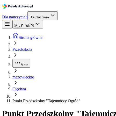
Dla nauczycieli
Dla placówek
🇵🇱
Polski
PL
Strona główna
Przedszkola
More
mazowieckie
Cięciwa
Punkt Przedszkolny "Tajemniczy Ogród"
Punkt Przedszkolny "Tajemnic