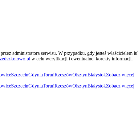
przez administratora serwisu. W przypadku, gdy jesteś właścicielem l
zedszkolowo.pl
w celu weryfikacji i ewentualnej korekty informacji.
owice
Szczecin
Gdynia
Toruń
Rzeszów
Olsztyn
Białystok
Zobacz więcej
owice
Szczecin
Gdynia
Toruń
Rzeszów
Olsztyn
Białystok
Zobacz więcej