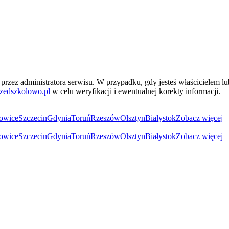
przez administratora serwisu. W przypadku, gdy jesteś właścicielem l
zedszkolowo.pl
w celu weryfikacji i ewentualnej korekty informacji.
owice
Szczecin
Gdynia
Toruń
Rzeszów
Olsztyn
Białystok
Zobacz więcej
owice
Szczecin
Gdynia
Toruń
Rzeszów
Olsztyn
Białystok
Zobacz więcej