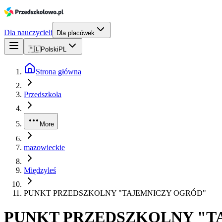
Dla nauczycieli
Dla placówek
🇵🇱
Polski
PL
Strona główna
Przedszkola
More
mazowieckie
Międzyleś
PUNKT PRZEDSZKOLNY "TAJEMNICZY OGRÓD"
PUNKT PRZEDSZKOLNY "T