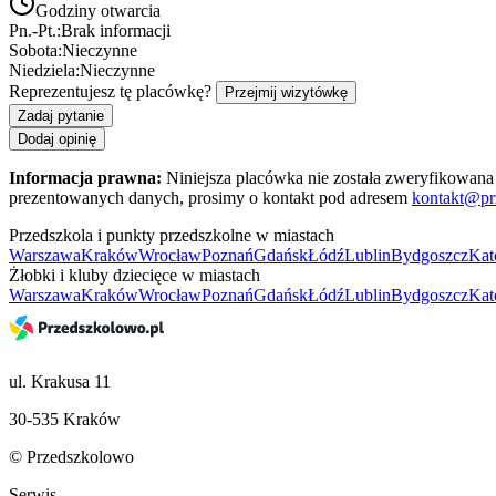
Godziny otwarcia
Pn.-Pt.:
Brak informacji
Sobota:
Nieczynne
Niedziela:
Nieczynne
Reprezentujesz tę placówkę?
Przejmij wizytówkę
Zadaj pytanie
Dodaj opinię
Informacja prawna:
Niniejsza placówka nie została zweryfikowana 
prezentowanych danych, prosimy o kontakt pod adresem
kontakt@pr
Przedszkola i punkty przedszkolne w miastach
Warszawa
Kraków
Wrocław
Poznań
Gdańsk
Łódź
Lublin
Bydgoszcz
Kat
Żłobki i kluby dziecięce w miastach
Warszawa
Kraków
Wrocław
Poznań
Gdańsk
Łódź
Lublin
Bydgoszcz
Kat
ul. Krakusa 11
30-535 Kraków
© Przedszkolowo
Serwis