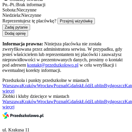
Pn.-Pt.:
Brak informacji
Sobota:
Nieczynne
Niedziela:
Nieczynne
Reprezentujesz tę placówkę?
Przejmij wizytówkę
Zadaj pytanie
Dodaj opinię
Informacja prawna:
Niniejsza placówka nie została
zweryfikowana przez administratora serwisu. W przypadku, gdy
jesteś właścicielem lub reprezentantem tej placówki i zauważysz
nieprawidłowości w prezentowanych danych, prosimy o kontakt
pod adresem
kontakt@przedszkolowo.pl
w celu weryfikacji i
ewentualnej korekty informacji.
Przedszkola i punkty przedszkolne w miastach
Warszawa
Kraków
Wrocław
Poznań
Gdańsk
Łódź
Lublin
Bydgoszcz
Kat
więcej
Żłobki i kluby dziecięce w miastach
Warszawa
Kraków
Wrocław
Poznań
Gdańsk
Łódź
Lublin
Bydgoszcz
Kat
więcej
ul. Krakusa 11