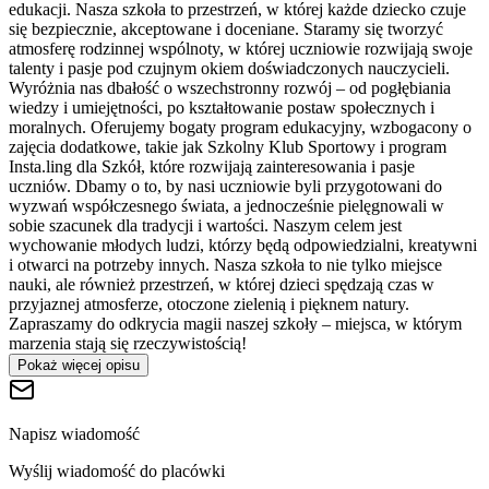
edukacji. Nasza szkoła to przestrzeń, w której każde dziecko czuje
się bezpiecznie, akceptowane i doceniane. Staramy się tworzyć
atmosferę rodzinnej wspólnoty, w której uczniowie rozwijają swoje
talenty i pasje pod czujnym okiem doświadczonych nauczycieli.
Wyróżnia nas dbałość o wszechstronny rozwój – od pogłębiania
wiedzy i umiejętności, po kształtowanie postaw społecznych i
moralnych. Oferujemy bogaty program edukacyjny, wzbogacony o
zajęcia dodatkowe, takie jak Szkolny Klub Sportowy i program
Insta.ling dla Szkół, które rozwijają zainteresowania i pasje
uczniów. Dbamy o to, by nasi uczniowie byli przygotowani do
wyzwań współczesnego świata, a jednocześnie pielęgnowali w
sobie szacunek dla tradycji i wartości. Naszym celem jest
wychowanie młodych ludzi, którzy będą odpowiedzialni, kreatywni
i otwarci na potrzeby innych. Nasza szkoła to nie tylko miejsce
nauki, ale również przestrzeń, w której dzieci spędzają czas w
przyjaznej atmosferze, otoczone zielenią i pięknem natury.
Zapraszamy do odkrycia magii naszej szkoły – miejsca, w którym
marzenia stają się rzeczywistością!
Pokaż więcej opisu
Napisz wiadomość
Wyślij wiadomość do placówki