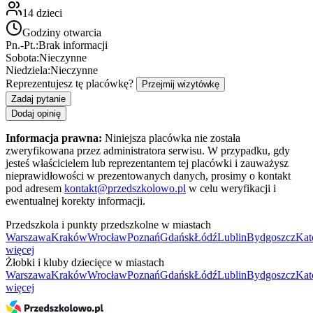
14
dzieci
Godziny otwarcia
Pn.-Pt.:
Brak informacji
Sobota:
Nieczynne
Niedziela:
Nieczynne
Reprezentujesz tę placówkę?
Przejmij wizytówkę
Zadaj pytanie
Dodaj opinię
Informacja prawna:
Niniejsza placówka nie została
zweryfikowana przez administratora serwisu. W przypadku, gdy
jesteś właścicielem lub reprezentantem tej placówki i zauważysz
nieprawidłowości w prezentowanych danych, prosimy o kontakt
pod adresem
kontakt@przedszkolowo.pl
w celu weryfikacji i
ewentualnej korekty informacji.
Przedszkola i punkty przedszkolne w miastach
Warszawa
Kraków
Wrocław
Poznań
Gdańsk
Łódź
Lublin
Bydgoszcz
Kat
więcej
Żłobki i kluby dziecięce w miastach
Warszawa
Kraków
Wrocław
Poznań
Gdańsk
Łódź
Lublin
Bydgoszcz
Kat
więcej