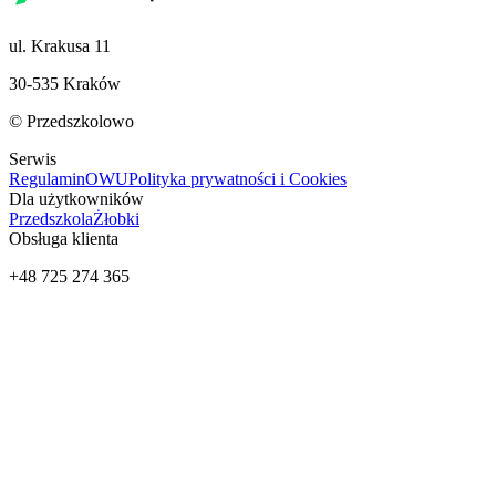
ul. Krakusa 11
30-535 Kraków
© Przedszkolowo
Serwis
Regulamin
OWU
Polityka prywatności i Cookies
Dla użytkowników
Przedszkola
Żłobki
Obsługa klienta
+48 725 274 365