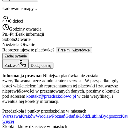
Ładowanie mapy...
0
dzieci
Godziny otwarcia
Pn.-Pt.:
Brak informacji
Sobota:
Otwarte
Niedziela:
Otwarte
Reprezentujesz tę placówkę?
Przejmij wizytówkę
Zadaj pytanie
Zadzwoń
Dodaj opinię
Informacja prawna:
Niniejsza placówka nie została
zweryfikowana przez administratora serwisu. W przypadku, gdy
jesteś właścicielem lub reprezentantem tej placówki i zauważysz
nieprawidłowości w prezentowanych danych, prosimy o kontakt
pod adresem
kontakt@przedszkolowo.pl
w celu weryfikacji i
ewentualnej korekty informacji.
Przedszkola i punkty przedszkolne w miastach
Warszawa
Kraków
Wrocław
Poznań
Gdańsk
Łódź
Lublin
Bydgoszcz
Kat
więcej
Żłobki i kluby dziecięce w miastach