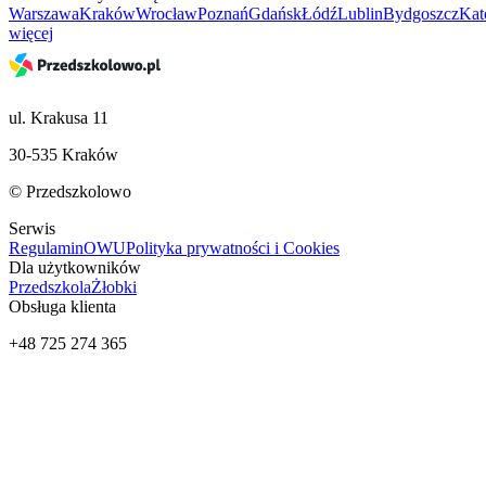
Warszawa
Kraków
Wrocław
Poznań
Gdańsk
Łódź
Lublin
Bydgoszcz
Kat
więcej
ul. Krakusa 11
30-535 Kraków
© Przedszkolowo
Serwis
Regulamin
OWU
Polityka prywatności i Cookies
Dla użytkowników
Przedszkola
Żłobki
Obsługa klienta
+48 725 274 365