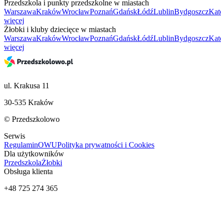
Przedszkola i punkty przedszkolne w miastach
Warszawa
Kraków
Wrocław
Poznań
Gdańsk
Łódź
Lublin
Bydgoszcz
Kat
więcej
Żłobki i kluby dziecięce w miastach
Warszawa
Kraków
Wrocław
Poznań
Gdańsk
Łódź
Lublin
Bydgoszcz
Kat
więcej
ul. Krakusa 11
30-535 Kraków
© Przedszkolowo
Serwis
Regulamin
OWU
Polityka prywatności i Cookies
Dla użytkowników
Przedszkola
Żłobki
Obsługa klienta
+48 725 274 365