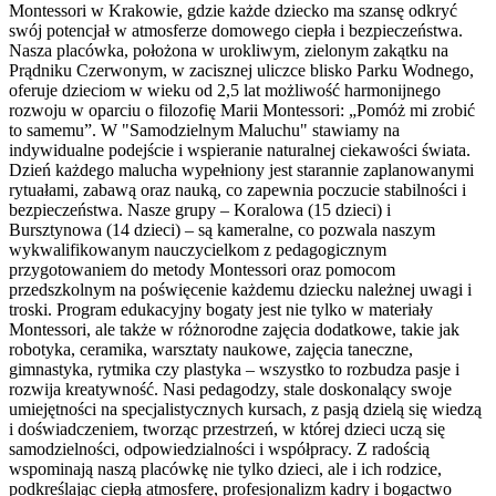
Montessori w Krakowie, gdzie każde dziecko ma szansę odkryć
swój potencjał w atmosferze domowego ciepła i bezpieczeństwa.
Nasza placówka, położona w urokliwym, zielonym zakątku na
Prądniku Czerwonym, w zacisznej uliczce blisko Parku Wodnego,
oferuje dzieciom w wieku od 2,5 lat możliwość harmonijnego
rozwoju w oparciu o filozofię Marii Montessori: „Pomóż mi zrobić
to samemu”. W "Samodzielnym Maluchu" stawiamy na
indywidualne podejście i wspieranie naturalnej ciekawości świata.
Dzień każdego malucha wypełniony jest starannie zaplanowanymi
rytuałami, zabawą oraz nauką, co zapewnia poczucie stabilności i
bezpieczeństwa. Nasze grupy – Koralowa (15 dzieci) i
Bursztynowa (14 dzieci) – są kameralne, co pozwala naszym
wykwalifikowanym nauczycielkom z pedagogicznym
przygotowaniem do metody Montessori oraz pomocom
przedszkolnym na poświęcenie każdemu dziecku należnej uwagi i
troski. Program edukacyjny bogaty jest nie tylko w materiały
Montessori, ale także w różnorodne zajęcia dodatkowe, takie jak
robotyka, ceramika, warsztaty naukowe, zajęcia taneczne,
gimnastyka, rytmika czy plastyka – wszystko to rozbudza pasje i
rozwija kreatywność. Nasi pedagodzy, stale doskonalący swoje
umiejętności na specjalistycznych kursach, z pasją dzielą się wiedzą
i doświadczeniem, tworząc przestrzeń, w której dzieci uczą się
samodzielności, odpowiedzialności i współpracy. Z radością
wspominają naszą placówkę nie tylko dzieci, ale i ich rodzice,
podkreślając ciepłą atmosferę, profesjonalizm kadry i bogactwo