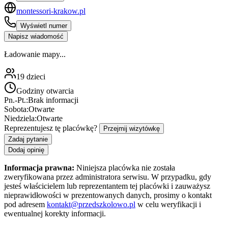
montessori-krakow.pl
Wyświetl numer
Napisz wiadomość
Ładowanie mapy...
19
dzieci
Godziny otwarcia
Pn.-Pt.:
Brak informacji
Sobota:
Otwarte
Niedziela:
Otwarte
Reprezentujesz tę placówkę?
Przejmij wizytówkę
Zadaj pytanie
Dodaj opinię
Informacja prawna:
Niniejsza placówka nie została
zweryfikowana przez administratora serwisu. W przypadku, gdy
jesteś właścicielem lub reprezentantem tej placówki i zauważysz
nieprawidłowości w prezentowanych danych, prosimy o kontakt
pod adresem
kontakt@przedszkolowo.pl
w celu weryfikacji i
ewentualnej korekty informacji.